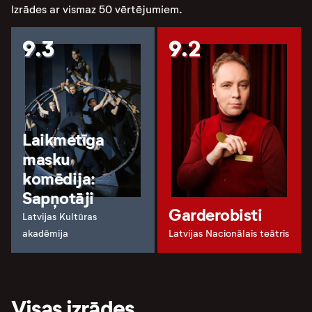
Izrādes ar vismaz 50 vērtējumiem.
9.3
9.2
Laikmetīga
masku
komēdija:
Sapņotāji
Garderobisti
Latvijas Kultūras
akadēmija
Latvijas Nacionālais teātris
Visas izrādes