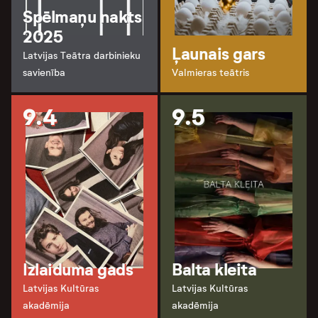
Spēlmaņu nakts
2025
Ļaunais gars
Latvijas Teātra darbinieku
savienība
Valmieras teātris
9.4
9.5
Izlaiduma gads
Balta kleita
Latvijas Kultūras
Latvijas Kultūras
akadēmija
akadēmija