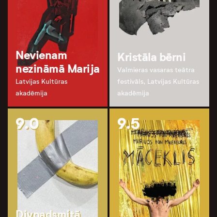
Nevienam
Kristāla bērni
nezināmā Marija
Valmieras vasaras teātra
Latvijas Kultūras
festivāls, Latvijas Kultūras
akadēmija
akadēmija
9.0
9.5
Divpadsmitā