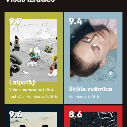
9.7
9.4
Laipotāji
Stikla zvērnīca
Valmieras vasaras teātra
festivāls, Valmieras teātris
Valmieras teātris
9.6
8.6