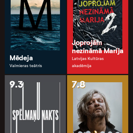
Joprojām
nezināmā Marija
Mēdeja
Latvijas Kultūras
Valmieras teātris
akadēmija
9.3
7.8