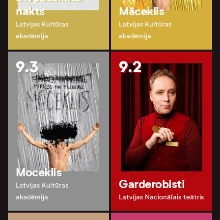
nakts
Māceklis
Latvijas Kultūras
Latvijas Kultūras
akadēmija
akadēmija
9.3
9.2
Moceklis
Garderobisti
Latvijas Kultūras
akadēmija
Latvijas Nacionālais teātris