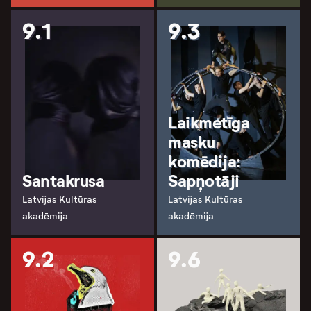
9.1
9.3
Laikmetīga
masku
komēdija:
Santakrusa
Sapņotāji
Latvijas Kultūras
Latvijas Kultūras
akadēmija
akadēmija
9.2
9.6