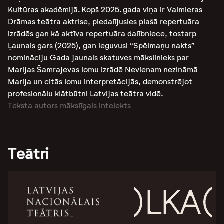
Kultūras akadēmijā. Kopš 2025. gada viņa ir Valmieras
Drāmas teātra aktrise, piedalījusies plašā repertuāra
izrādēs gan kā aktīva repertuāra dalībniece, tostarp
Ļaunais gars (2025), gan ieguvusi “Spēlmaņu nakts”
nomināciju Gada jaunais skatuves mākslinieks par
Marijas Šamrajevas lomu izrādē Nevienam nezināmā
Marija un citās lomu interpretācijās, demonstrējot
profesionālu klātbūtni Latvijas teātra vidē.
Teksta autors mākslīgais intelekts
Teātri