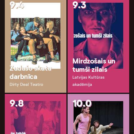
9.4
9.3
Mirdzošais un
Zudušo skatu
tumši zilais
darbnīca
Latvijas Kultūras
Dirty Deal Teatro
akadēmija
9.8
10.0