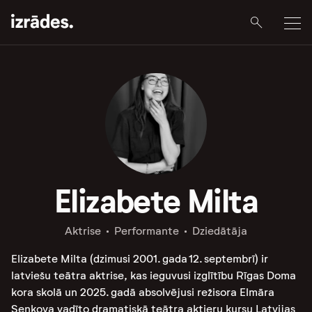
Elizabete Milta
Aktrise
Performante
Dziedātāja
Elizabete Milta (dzimusi 2001. gada 12. septembrī) ir
latviešu teātra aktrise, kas ieguvusi izglītību Rīgas Doma
kora skolā un 2025. gadā absolvējusi režisora Elmāra
Seņkova vadīto dramatiskā teātra aktieru kursu Latvijas