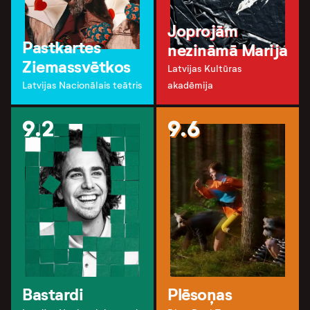
Joprojām
Pastkartes
nezināmā Marija
Ziemassvētkos
Latvijas Kultūras
Latvijas Nacionālais teātris
akadēmija
9.2
9.6
Bastardi
Plēsoņas