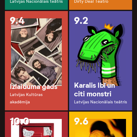
Latvijas Nacionālais teātris
Dirty Deal Teatro
9.4
9.2
Karalis Ibī un
Izlaiduma gads
citi monstri
Latvijas Kultūras
akadēmija
Latvijas Nacionālais teātris
10.0
9.6