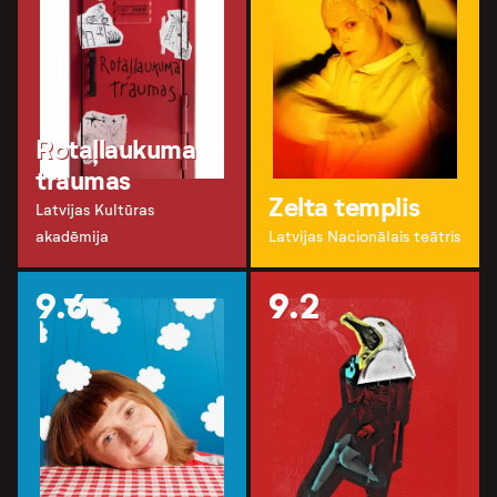
Rotaļlaukuma
traumas
Zelta templis
Latvijas Kultūras
akadēmija
Latvijas Nacionālais teātris
9.6
9.2