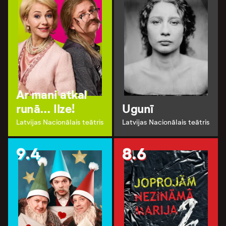
Ar mani atkal
runā… Ilze!
Ugunī
Latvijas Nacionālais teātris
Latvijas Nacionālais teātris
9.4
8.6