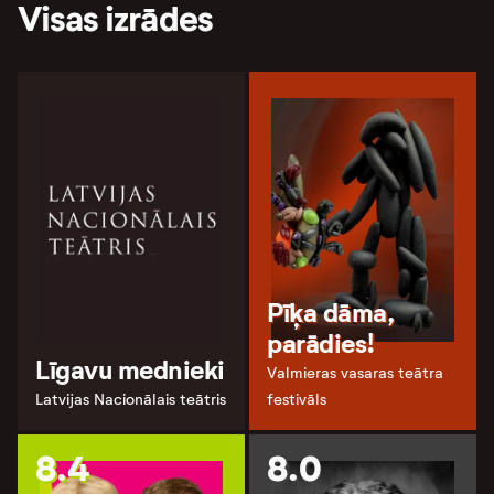
Visas izrādes
Pīķa dāma,
parādies!
Līgavu mednieki
Valmieras vasaras teātra
Latvijas Nacionālais teātris
festivāls
8.4
8.0