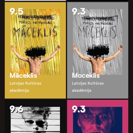
9.5
9.3
Māceklis
Moceklis
Latvijas Kultūras
Latvijas Kultūras
akadēmija
akadēmija
9.6
9.3