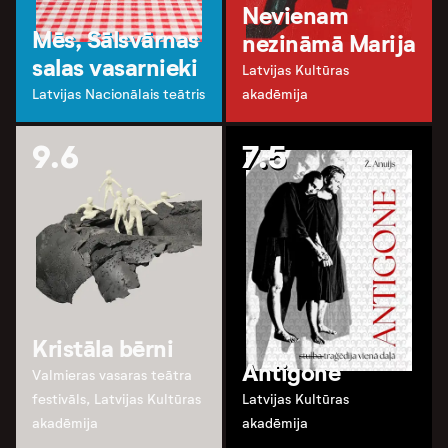
Nevienam
Mēs, Sālsvārnas
nezināmā Marija
salas vasarnieki
Latvijas Kultūras
Latvijas Nacionālais teātris
akadēmija
9.6
7.5
Kristāla bērni
Antigone
Valmieras vasaras teātra
festivāls, Latvijas Kultūras
Latvijas Kultūras
akadēmija
akadēmija