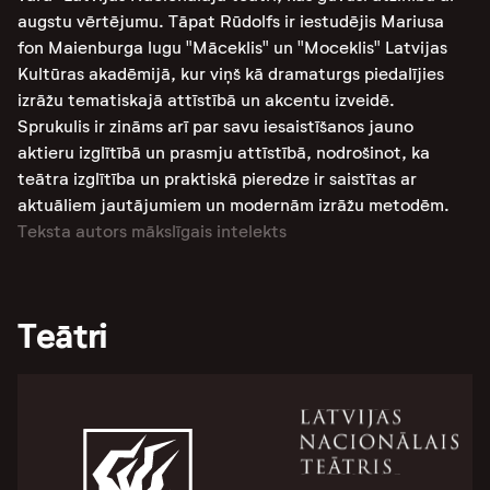
augstu vērtējumu. Tāpat Rūdolfs ir iestudējis Mariusa
fon Maienburga lugu "Māceklis" un "Moceklis" Latvijas
Kultūras akadēmijā, kur viņš kā dramaturgs piedalījies
izrāžu tematiskajā attīstībā un akcentu izveidē​.
Sprukulis ir zināms arī par savu iesaistīšanos jauno
aktieru izglītībā un prasmju attīstībā, nodrošinot, ka
teātra izglītība un praktiskā pieredze ir saistītas ar
aktuāliem jautājumiem un modernām izrāžu metodēm​.
Teksta autors mākslīgais intelekts
Teātri