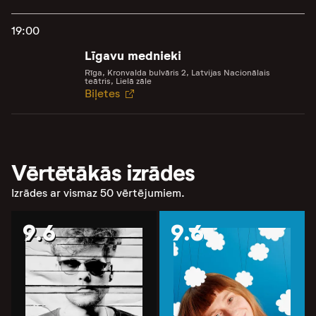
19:00
Līgavu mednieki
Rīga, Kronvalda bulvāris 2, Latvijas Nacionālais
teātris, Lielā zāle
Biļetes
Vērtētākās izrādes
Izrādes ar vismaz 50 vērtējumiem.
9.6
9.6