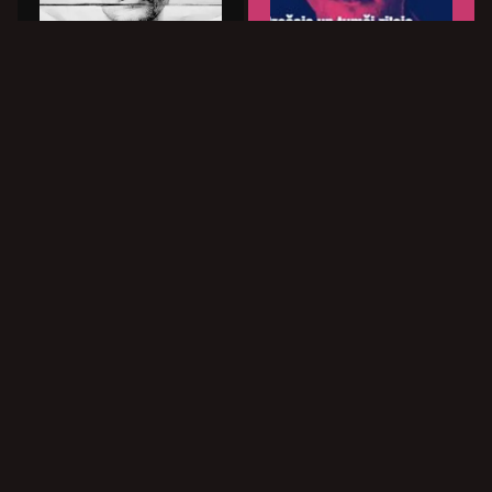
Mirdzošais un
tumši zilais
Maigā vara
Latvijas Kultūras
Latvijas Nacionālais teātris
akadēmija
9.8
10.0