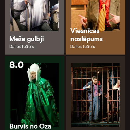
Viesnīcas
Meža gulbji
noslēpums
Dailes teātris
Dailes teātris
8.0
Burvis no Oza