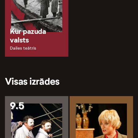
Kur pazuda
valsts
Dailes teātris
Visas izrādes
9.5