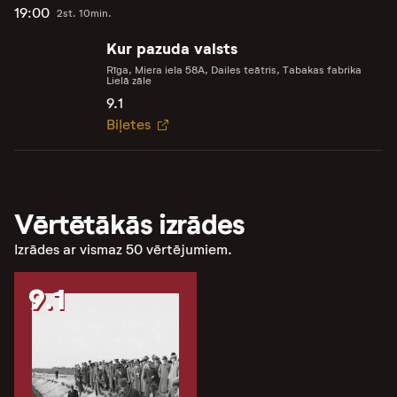
19:00
2st. 10min.
Kur pazuda valsts
Rīga, Miera iela 58A, Dailes teātris, Tabakas fabrika
Lielā zāle
9.1
Biļetes
Vērtētākās izrādes
Izrādes ar vismaz 50 vērtējumiem.
9.1