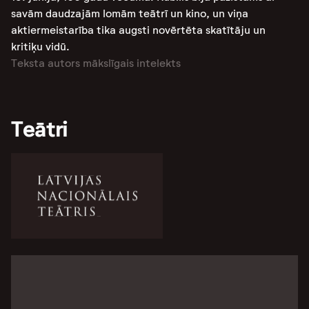
savām daudzajām lomām teātrī un kino, un viņa
aktiermeistarība tika augsti novērtēta skatītāju un
kritiķu vidū.
Teksta autors mākslīgais intelekts
Teātri