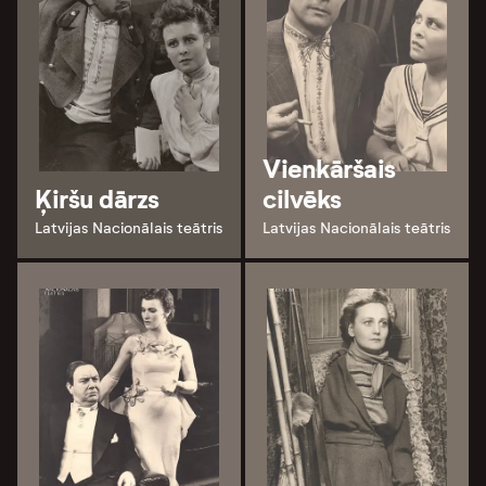
Vienkāršais
Ķiršu dārzs
cilvēks
Latvijas Nacionālais teātris
Latvijas Nacionālais teātris