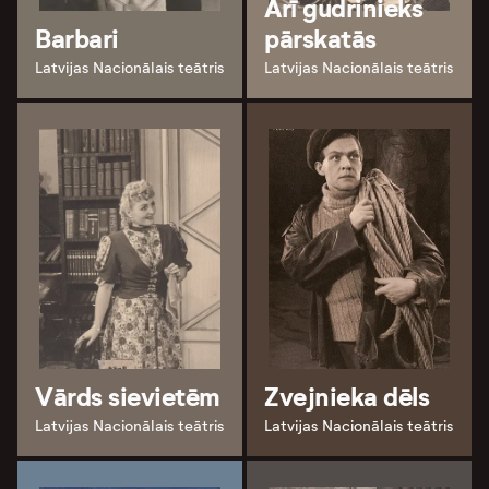
Arī gudrinieks
Barbari
pārskatās
Latvijas Nacionālais teātris
Latvijas Nacionālais teātris
Vārds sievietēm
Zvejnieka dēls
Latvijas Nacionālais teātris
Latvijas Nacionālais teātris