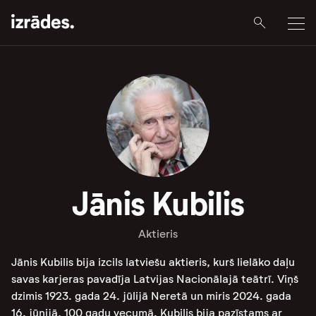
Jānis Kubilis
Aktieris
Jānis Kubilis bija izcils latviešu aktieris, kurš lielāko daļu
savas karjeras pavadīja Latvijas Nacionālajā teātrī. Viņš
dzimis 1923. gada 24. jūlijā Neretā un miris 2024. gada
16. jūnijā, 100 gadu vecumā. Kubilis bija pazīstams ar