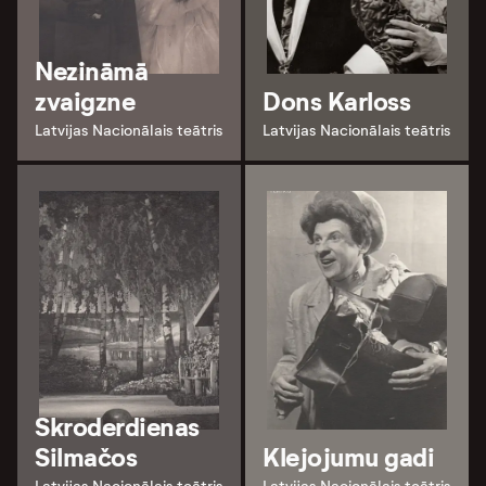
Nezināmā
zvaigzne
Dons Karloss
Latvijas Nacionālais teātris
Latvijas Nacionālais teātris
Skroderdienas
Silmačos
Klejojumu gadi