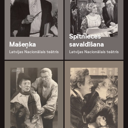
Spītnieces
Mašeņka
savaldīšana
Latvijas Nacionālais teātris
Latvijas Nacionālais teātris