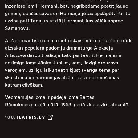
inženiere iemīl Hermani, bet, negribēdama postīt jauno
ģimeni, cenšas savas un Hermaņa jūtas apslāpēt. Par to
uzzina pati Taņa un atstāj Hermani, kas vēlāk apprec
Šamanovu.
Ar šo romantisko un mazliet izskaistināto attiecību izrādi
aizsākas populārā padomju dramaturga Alekseja
Arbuzova darbu tradīcija Latvijas teātrī. Hermanis ir
nozīmīga loma Jānim Kubilim, kam, līdzīgi Arbuzova
varoņiem, uz ilgu laiku teātrī kļūst svarīga tēma par
skaistuma un harmonijas alkām, kas nepieciešamas
katram cilvēkam.
Vecmāmuļas loma ir pēdējā loma Bertas
Rūmnieces garajā mūžā, 1953. gadā viņa aiziet aizsaulē.
100.TEATRIS.LV