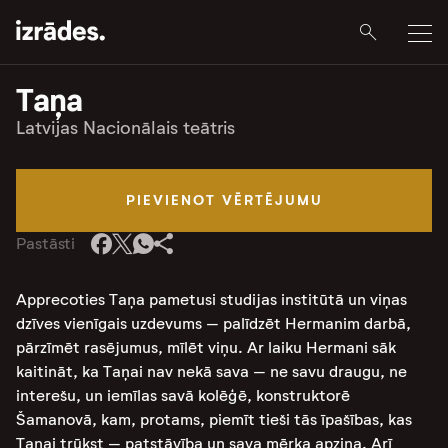
Taņa
Latvijas Nacionālais teātris
PIEVIENOT VĒRTĒJUMU
Pastāsti
Apprecoties Taņa pametusi studijas institūtā un viņas
dzīves vienīgais uzdevums – palīdzēt Hermanim darbā,
pārzīmēt rasējumus, mīlēt viņu. Ar laiku Hermani sāk
kaitināt, ka Taņai nav nekā sava – ne savu draugu, ne
interešu, un iemīlas savā kolēģē, konstruktorē
Šamanovā, kam, protams, piemīt tieši tās īpašības, kas
Taņai trūkst – patstāvība un sava mērķa apziņa. Arī