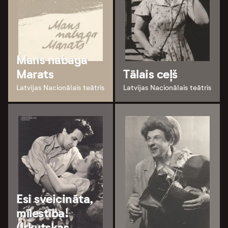
Mans nabaga
Marats
Tālais ceļš
Latvijas Nacionālais teātris
Latvijas Nacionālais teātris
Esi sveicināta,
mīlestība!
(Irkutskas