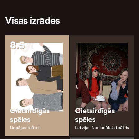
Visas izrādes
8.5
Cietsirdīgās
Cietsirdīgās
spēles
spēles
Liepājas teātris
Latvijas Nacionālais teātris