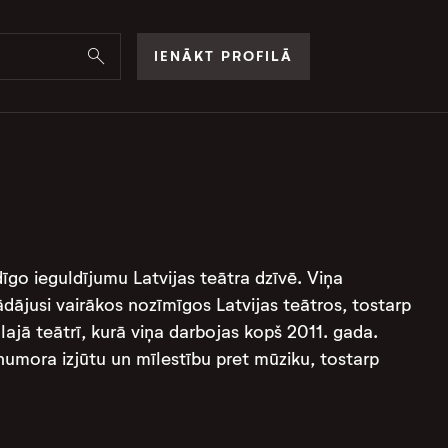
IENĀKT PROFILĀ
idīgo ieguldījumu Latvijas teātra dzīvē. Viņa
ādājusi vairākos nozīmīgos Latvijas teātros, tostarp
lajā teātrī, kurā viņa darbojas kopš 2011. gada.
, humora izjūtu un mīlestību pret mūziku, tostarp