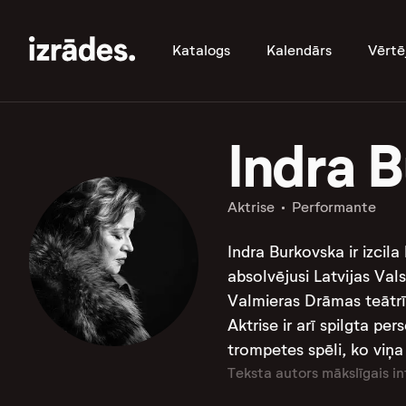
Katalogs
Kalendārs
Vērtē
Indra 
Aktrise
Performante
Indra Burkovska ir izcila
absolvējusi Latvijas Val
Valmieras Drāmas teātrī,
Aktrise ir arī spilgta pe
trompetes spēli, ko viņa 
Teksta autors mākslīgais in