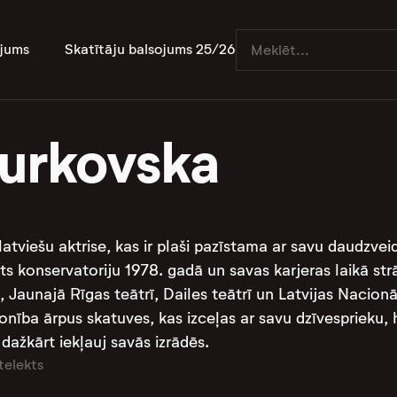
jums
Skatītāju balsojums 25/26
Burkovska
 latviešu aktrise, kas ir plaši pazīstama ar savu daudzve
sts konservatoriju 1978. gadā un savas karjeras laikā str
 Jaunajā Rīgas teātrī, Dailes teātrī un Latvijas Nacionā
rsonība ārpus skatuves, kas izceļas ar savu dzīvesprieku
dažkārt iekļauj savās izrādēs​.
telekts