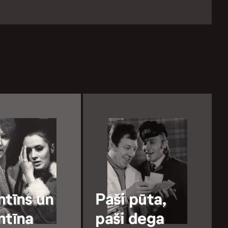
ntīns un
Paši pūta,
ntīna
paši dega