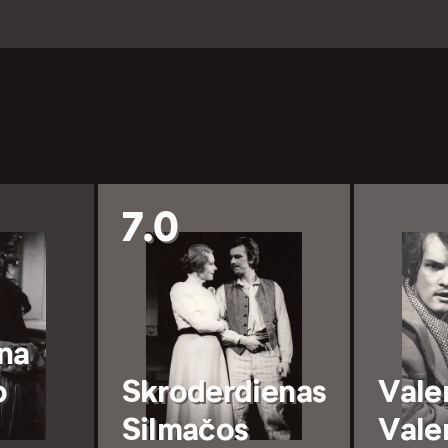
7.0
na
o
Skroderdienas
Vale
Silmačos
Vale