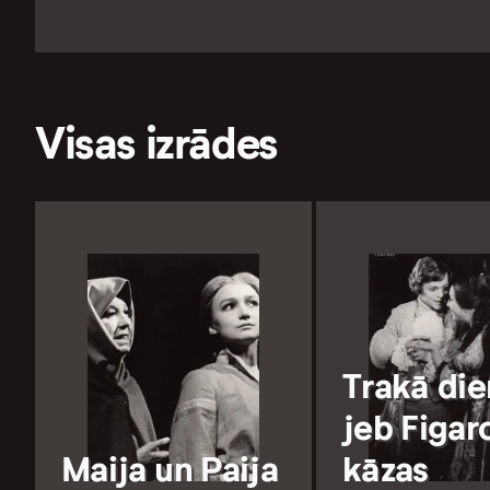
Visas izrādes
Trakā die
jeb Figar
Maija un Paija
kāzas