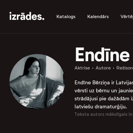
Katalogs
Kalendārs
Vērtē
Endīne
Aktrise
Autore
Režisor
Endīne Bērziņa ir Latvija
vērsti uz bērnu un jaunie
strādājusi pie dažādām iz
latviešu dramaturģiju.
Teksta autors mākslīgais in