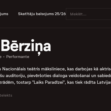
jums
Skatītāju balsojums 25/26
 Bērziņa
e
Performante
s Nacionālais teātris māksliniece, kas darbojas kā aktri
šu auditoriju, pievēršoties dialoga veidošanai un sabiedr
rādēm, tostarp "Laiks Paradīzei", kas tiek rādīta Latvijas
telekts