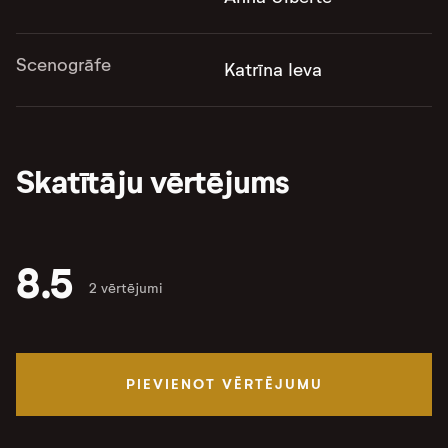
Scenogrāfe
Katrīna Ieva
Skatītāju vērtējums
8.5
2 vērtējumi
PIEVIENOT VĒRTĒJUMU