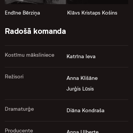
Endīne Bērziņa
Klāvs Kristaps Košins
Radošā komanda
Kostīmu māksliniece
Katrīna Ieva
Režisori
Anna Klišāne
Jurģis Lūsis
Dramaturģe
Diāna Kondraša
Producente
Anna Ulberte