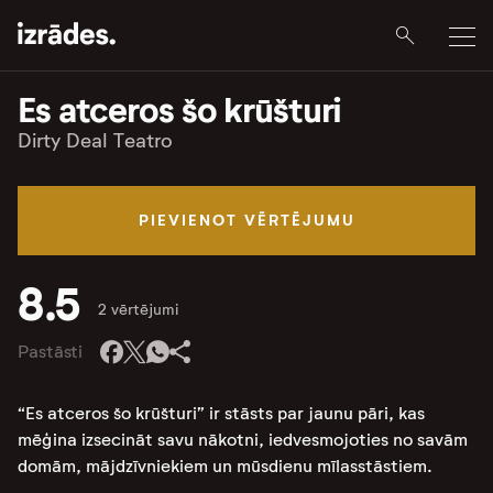
Es atceros šo krūšturi
Dirty Deal Teatro
PIEVIENOT VĒRTĒJUMU
8.5
2 vērtējumi
Pastāsti
“Es atceros šo krūšturi” ir stāsts par jaunu pāri, kas
mēģina izsecināt savu nākotni, iedvesmojoties no savām
domām, mājdzīvniekiem un mūsdienu mīlasstāstiem.