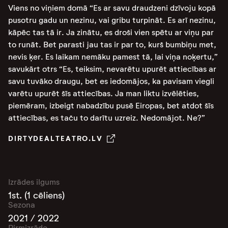
Viens no viņiem domā “Es ar savu draudzeni dzīvoju kopā
pusotru gadu un nezinu, vai gribu turpināt. Es arī nezinu,
kāpēc tas tā ir. Ja zinātu, es droši vien spētu ar viņu par
to runāt. Bet parasti jau tas ir par to, kurš bumbiņu met,
nevis ķer. Es laikam nemāku pamest tā, lai viņa noķertu,”
savukārt otrs “Es, teiksim, nevarētu upurēt attiecības ar
savu tuvāko draugu, bet es iedomājos, ka pavisam viegli
varētu upurēt šīs attiecības. Ja man liktu izvēlēties,
piemēram, izbeigt nabadzību pusē Eiropas, bet atdot šīs
attiecības, es taču to darītu uzreiz. Nedomājot. Ne?”
DIRTYDEALTEATRO.LV
Izrādes ilgums
1st. (1 cēliens)
Sezona
2021 / 2022
Pirmizrāde