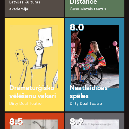
Distance
Latvijas Kultūras
akadēmija
Cēsu Mazais teātris
8.0
Dramaturģisko
Neatlaidības
vēlēšanu vakari
spēles
Dirty Deal Teatro
Dirty Deal Teatro
8.5
8.9