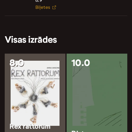
8.9
Biļetes
Visas izrādes
8.0
10.0
Rex rattorum