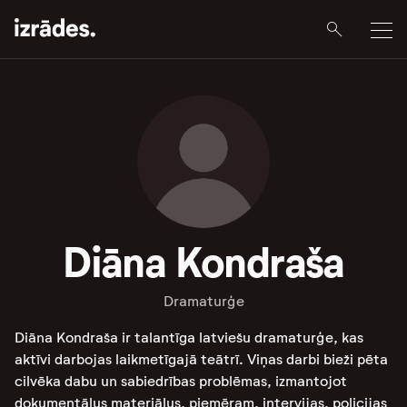
Diāna Kondraša
Dramaturģe
Diāna Kondraša ir talantīga latviešu dramaturģe, kas
aktīvi darbojas laikmetīgajā teātrī. Viņas darbi bieži pēta
cilvēka dabu un sabiedrības problēmas, izmantojot
dokumentālus materiālus, piemēram, intervijas, policijas