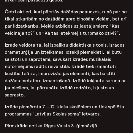
Četri aktieri, kuri pārstāv dažādas paaudzes, runā par ne
tikai atkarībām no dažādām apreibinošām vielām, bet arī
par līdzatkarību. Meklē atbildes uz jautājumiem: “Kas
veicināja to?” un “Kā tas ietekmējis turpmāko dzīvi?”.
Izrāde veidota tā, lai izpaliktu didaktiskais tonis. Izrādes
dramaturģija un izteiksmes līdzekļi piemeklēti, lai būtu
saistoši un saprotami, savukārt izrādes mūzikālais
noformējums radīts reiva stilā. Izrādē tiek izmantoti
kustību teātra, improvizācijas elementi, kas balstīti
dažādu metaforu izmantošanā. Izrādē iekļauta saruna ar
jauniešiem, lai pārrunātu izrādē redzēto, izjusto un
saprasto.
Izrāde piemērota 7.–12. klašu skolēniem un tiek spēlēta
programmas "Latvijas Skolas soma" ietvaros.
Pirmzirāde notika Rīgas Valsts 3. ģimnāzijā.