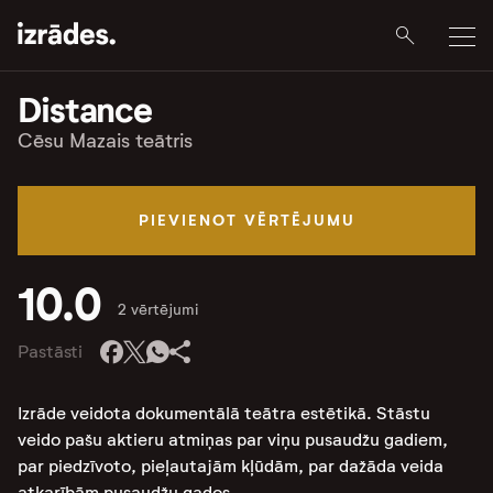
Distance
Cēsu Mazais teātris
PIEVIENOT VĒRTĒJUMU
10.0
2 vērtējumi
Pastāsti
Izrāde veidota dokumentālā teātra estētikā. Stāstu
veido pašu aktieru atmiņas par viņu pusaudžu gadiem,
par piedzīvoto, pieļautajām kļūdām, par dažāda veida
atkarībām pusaudžu gados.