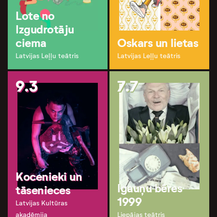
Lote no
Izgudrotāju
ciema
Oskars un lietas
Latvijas Leļļu teātris
Latvijas Leļļu teātris
9.3
7.7
Kocenieki un
Igauņu bēres
tāsenieces
1999
Latvijas Kultūras
akadēmija
Liepājas teātris