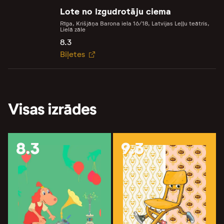
Lote no Izgudrotāju ciema
Rīga, Krišjāņa Barona iela 16/18, Latvijas Leļļu teātris,
Lielā zāle
8.3
Biļetes
Visas izrādes
8.3
9.3