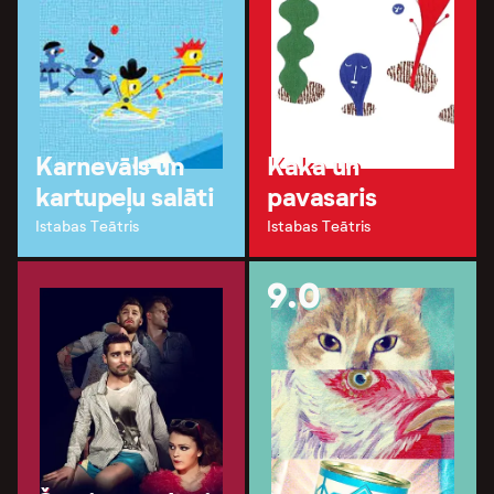
Karnevāls un
Kaka un
kartupeļu salāti
pavasaris
Istabas Teātris
Istabas Teātris
9.0