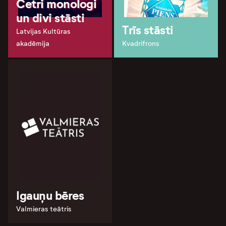
Četri monologi
un divi stāsti
Trīs stāsti
Latvijas Kultūras
akadēmija
Kvadrifrons
Igauņu bēres
Valmieras teātris