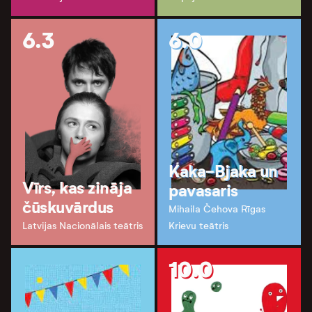
6.3
6.0
Kaka-Bjaka un
Vīrs, kas zināja
pavasaris
čūskuvārdus
Mihaila Čehova Rīgas
Latvijas Nacionālais teātris
Krievu teātris
10.0