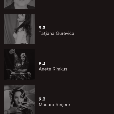
9.3
Tatjana Gurēviča
9.3
Anete Rimkus
9.3
Madara Reijere