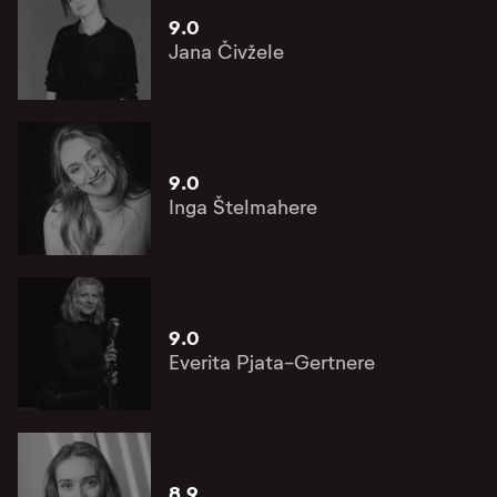
9.0
Jana Čivžele
9.0
Inga Štelmahere
9.0
Everita Pjata-Gertnere
8.9