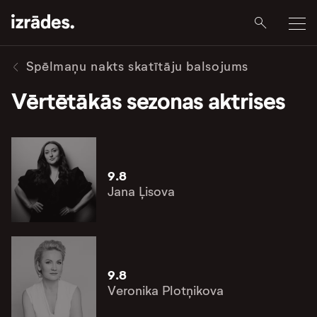
Spēlmaņu nakts skatītāju balsojums
Vērtētākās sezonas aktrises
9.8
Jana Ļisova
9.8
Veronika Plotņikova