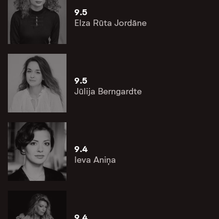
9.5
Elza Rūta Jordāne
9.5
Jūlija Berngardte
9.4
Ieva Aniņa
9.4