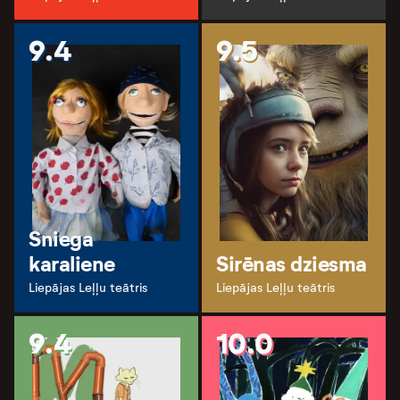
9.4
9.5
Sniega
karaliene
Sirēnas dziesma
Liepājas Leļļu teātris
Liepājas Leļļu teātris
9.4
10.0