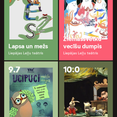
Ziemassvētku
Lapsa un mežs
vecīšu dumpis
Liepājas Leļļu teātris
Liepājas Leļļu teātris
9.7
10.0