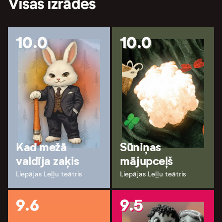
Visas izrādes
10.0
10.0
Kad mežā
Sūniņas
valdīja zaķis
mājupceļš
Liepājas Leļļu teātris
Liepājas Leļļu teātris
9.6
9.5