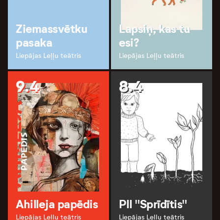
Ziemassvētku
Lapsiņ, kas tu
pasaka
esi?
Liepājas Leļļu teātris
Liepājas Leļļu teātris
9.4
8.4
Ahilleja papēdis
PII "Sprīdītis"
Liepājas Leļļu teātris
Liepājas Leļļu teātris