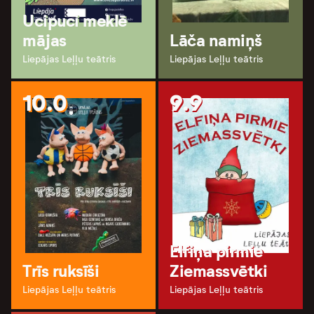
Ucipuci meklē
mājas
Lāča namiņš
Liepājas Leļļu teātris
Liepājas Leļļu teātris
10.0
9.9
Elfiņa pirmie
Trīs ruksīši
Ziemassvētki
Liepājas Leļļu teātris
Liepājas Leļļu teātris