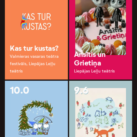
Kas tur kustas?
Ansītis un
Valmieras vasaras teātra
Grietiņa
festivāls, Liepājas Leļļu
teātris
Liepājas Leļļu teātris
10.0
9.6