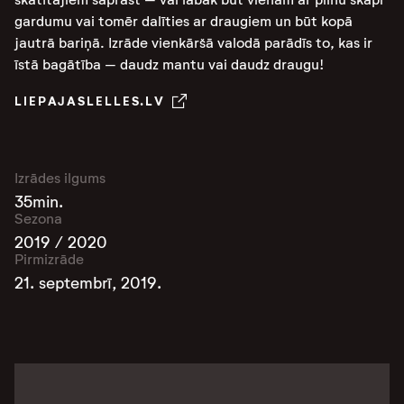
gardumu vai tomēr dalīties ar draugiem un būt kopā
jautrā bariņā. Izrāde vienkāršā valodā parādīs to, kas ir
īstā bagātība – daudz mantu vai daudz draugu!
LIEPAJASLELLES.LV
Izrādes ilgums
35min.
Sezona
2019 / 2020
Pirmizrāde
21. septembrī, 2019.