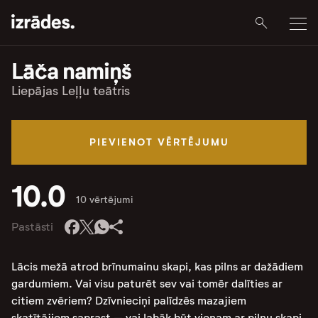
Lāča namiņš
Liepājas Leļļu teātris
PIEVIENOT VĒRTĒJUMU
10.0
10 vērtējumi
Pastāsti
Lācis mežā atrod brīnumainu skapi, kas pilns ar dažādiem
gardumiem. Vai visu paturēt sev vai tomēr dalīties ar
citiem zvēriem? Dzīvnieciņi palīdzēs mazajiem
skatītājiem saprast – vai labāk būt vienam ar pilnu skapi