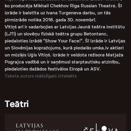
ko producēja Mikhail Chekhov Riga Russian Theatre. Šī
izrāde ir balstīta uz Ivana Turgeneva darbu, un tās
pirmizrāde notika 2018. gada 30. novembrī​​.
Vītiņš arī ir sadarbojies ar Latvijas Jaunā teātra institūtu
(LJTI) un slovēņu fiziskā teātra grupu Betontanc,
piedaloties izrādē "Show Your Face!". Šī izrāde ir Latvijas
un Slovēnijas kopražojums, kurā piedalās umka.lv aktieri
un mūziķis Uģis Vītiņš. Izrāde ir veidota režisora Matjaža
Pograjca vadībā un ir saņēmusi starptautisku atzinību,
piedaloties dažādos festivālos Eiropā un ASV​​​​​​.
Teksta autors mākslīgais intelekts
Teātri