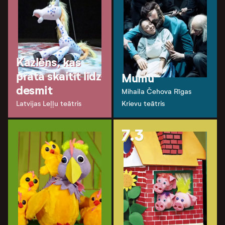
Kazlēns, kas
prata skaitīt līdz
Mumu
desmit
Mihaila Čehova Rīgas
Latvijas Leļļu teātris
Krievu teātris
7.3