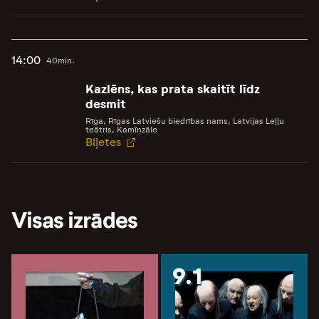
14:00
40min.
Kazlēns, kas prata skaitīt līdz
desmit
Rīga, Rīgas Latviešu biedrības nams, Latvijas Leļļu
teātris, Kamīnzāle
Biļetes
Visas izrādes
9.1