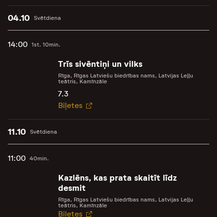
04.10
Svētdiena
14:00
1st. 10min.
Trīs sivēntiņi un vilks
Rīga, Rīgas Latviešu biedrības nams, Latvijas Leļļu
teātris, Kamīnzāle
7.3
Biļetes
11.10
Svētdiena
11:00
40min.
Kazlēns, kas prata skaitīt līdz
desmit
Rīga, Rīgas Latviešu biedrības nams, Latvijas Leļļu
teātris, Kamīnzāle
Biļetes