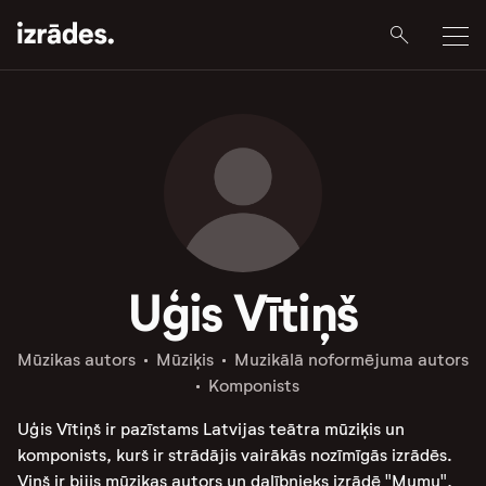
Uģis Vītiņš
Mūzikas autors
Mūziķis
Muzikālā noformējuma autors
Komponists
Uģis Vītiņš ir pazīstams Latvijas teātra mūziķis un
komponists, kurš ir strādājis vairākās nozīmīgās izrādēs.
Viņš ir bijis mūzikas autors un dalībnieks izrādē "Mumu",