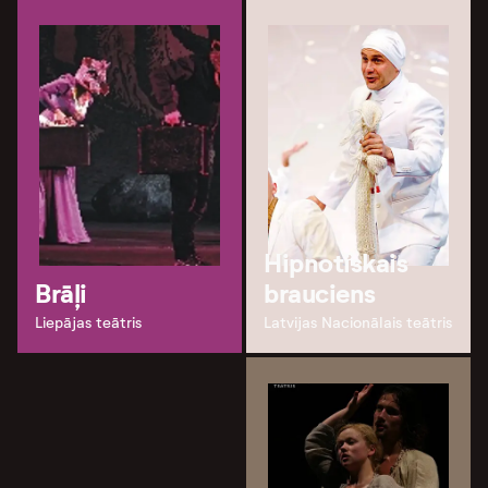
Hipnotiskais
Brāļi
brauciens
Liepājas teātris
Latvijas Nacionālais teātris