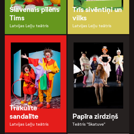
Slavenais pīlēns
Trīs sivēntiņi un
Tims
vilks
Latvijas Leļļu teātris
Latvijas Leļļu teātris
Trakulīte
sandalīte
Papīra zirdziņš
Latvijas Leļļu teātris
Teātris "Skatuve"