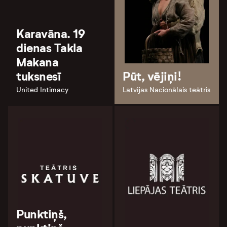
Karavāna. 19
dienas Takla
Makana
tuksnesī
Pūt, vējiņi!
United Intimacy
Latvijas Nacionālais teātris
Punktiņš,