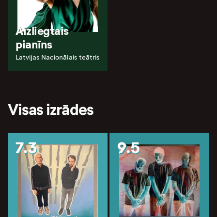
Aizliegtais
pianīns
Latvijas Nacionālais teātris
Visas izrādes
7.3
9.5