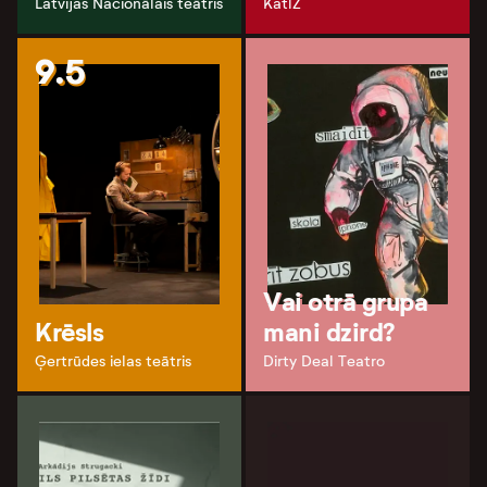
Latvijas Nacionālais teātris
KatlZ
9.5
Vai otrā grupa
Krēsls
mani dzird?
Ģertrūdes ielas teātris
Dirty Deal Teatro