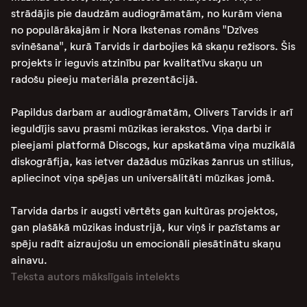
strādājis pie daudzām audiogrāmatām, no kurām viena
no populārākajām ir Nora Ikstenas romāns "Dzīves
svinēšana", kurā Tarvids ir darbojies kā skaņu režisors. Šis
projekts ir ieguvis atzinību par kvalitatīvu skaņu un
radošu pieeju materiāla prezentācijā​​.
Papildus darbam ar audiogrāmatām, Olivers Tarvids ir arī
ieguldījis savu prasmi mūzikas ierakstos. Viņa darbi ir
pieejami platformā Discogs, kur apskatāma viņa muzikālā
diskogrāfija, kas ietver dažādus mūzikas žanrus un stilius,
apliecinot viņa spējas un universālitāti mūzikas jomā​​.
Tarvida darbs ir augsti vērtēts gan kultūras projektos,
gan plašākā mūzikas industrijā, kur viņš ir pazīstams ar
spēju radīt aizraujošu un emocionāli piesātinātu skaņu
ainavu.
Teksta autors mākslīgais intelekts