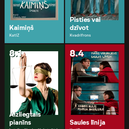
Pisties vai
Kaimiņš
dzīvot
KatlZ
Kvadrifrons
8.1
8.4
Aizliegtais
pianīns
Saules līnija