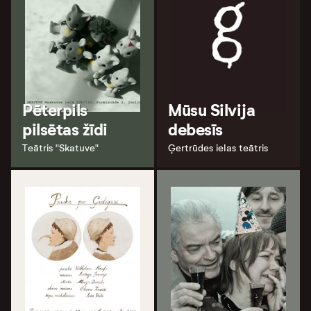
Pēterpils
Mūsu Silvija
pilsētas žīdi
debesīs
Teātris "Skatuve"
Ģertrūdes ielas teātris