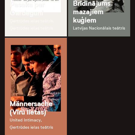
Brīdinājums
Pasaka par
mazajiem
Gardeguni
kuģiem
Ģertrūdes ielas teātris,
Ģertrūdes ielas teātris
Latvijas Nacionālais teātris
Männersache
(Vīru lietas)
United Intimacy,
Ģertrūdes ielas teātris