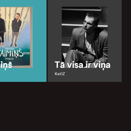
iņš
Tā visa ir viņa
KatlZ