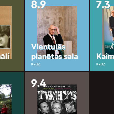
8.9
7.3
Vientuļās
āli
planētas sala
Kaim
KatlZ
KatlZ
9.4