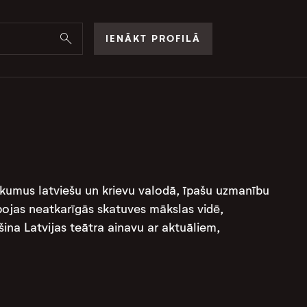
IENĀKT PROFILĀ
tikumus latviešu un krievu valodā, īpašu uzmanību
ojas neatkarīgās skatuves mākslas vidē,
ina Latvijas teātra ainavu ar aktuāliem,