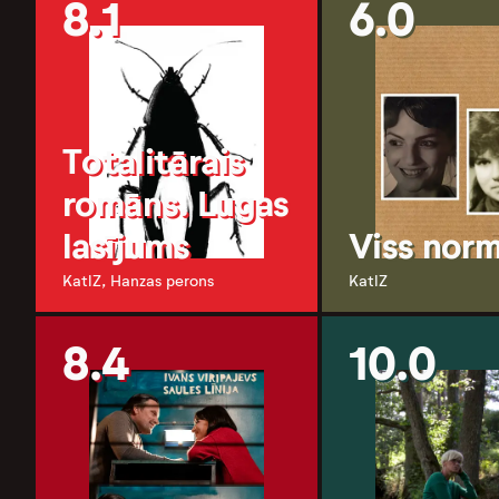
8.1
6.0
Totalitārais
romāns. Lugas
lasījums
Viss norm
KatlZ, Hanzas perons
KatlZ
8.4
10.0