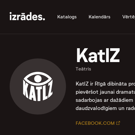
Katalogs
Kalendārs
Vērtē
KatlZ
Teātris
KatlZ ir Rīgā dibināta p
pievēršot jaunai dramat
sadarbojas ar dažādiem m
daudzvalodīgiem un rado
FACEBOOK.COM