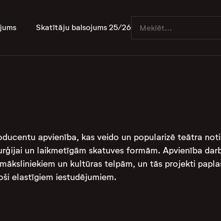
jums
Skatītāju balsojums 25/26
roducentu apvienība, kas veido un popularizē teātra no
urģijai un laikmetīgām skatuves formām. Apvienība darb
āksliniekiem un kultūras telpām, un tās projekti paplaš
ši elastīgiem iestudējumiem.