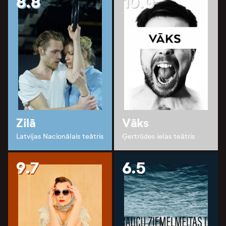
8.8
10.0
Zilā
Vāks
Latvijas Nacionālais teātris
Ģertrūdes ielas teātris
9.7
6.5