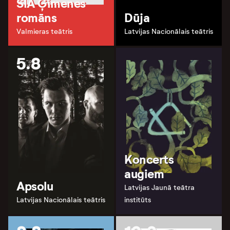
SIA Ģimenes
romāns
Dūja
Valmieras teātris
Latvijas Nacionālais teātris
5.8
Koncerts
augiem
Apsolu
Latvijas Jaunā teātra
Latvijas Nacionālais teātris
institūts