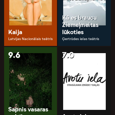
Kā es braucu
Ziemeļmeitas
Kaija
lūkoties
Latvijas Nacionālais teātris
Ģertrūdes ielas teātris
9.6
7.0
Sapnis vasaras