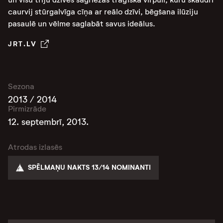
caurvij stūrgalvīga cīņa ar reālo dzīvi, bēgšana ilūziju
pasaulē un vēlme saglabāt savus ideālus.
JRT.LV
Sezona
2013 / 2014
Pirmizrāde
12. septembrī, 2013.
Atrodas izlasēs
SPĒLMAŅU NAKTS 13/14 NOMINANTI