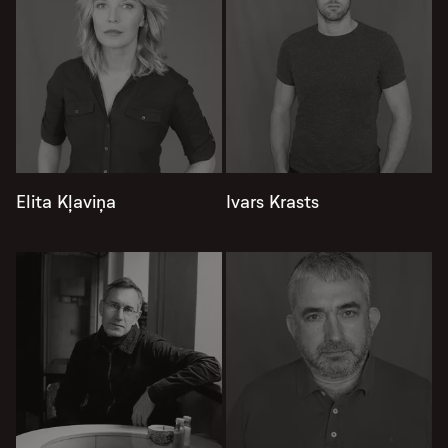
Elita Kļaviņa
Ivars Krasts