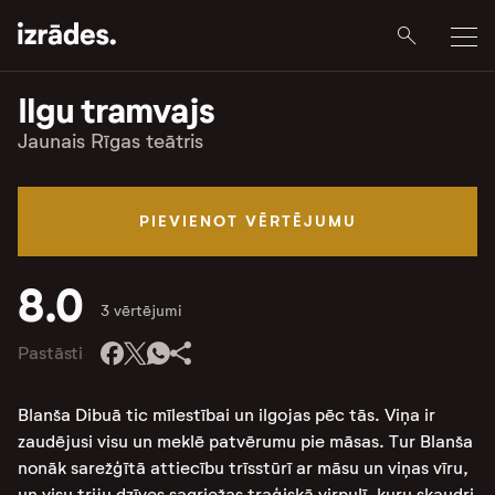
Ilgu tramvajs
Jaunais Rīgas teātris
PIEVIENOT VĒRTĒJUMU
8.0
3 vērtējumi
Pastāsti
Blanša Dibuā tic mīlestībai un ilgojas pēc tās. Viņa ir
zaudējusi visu un meklē patvērumu pie māsas. Tur Blanša
nonāk sarežģītā attiecību trīsstūrī ar māsu un viņas vīru,
un visu triju dzīves sagriežas traģiskā virpulī, kuru skaudri