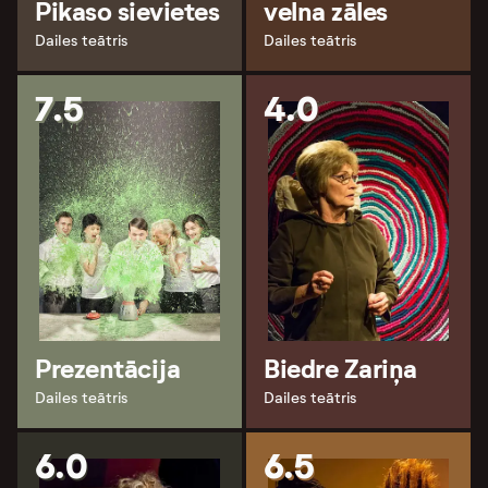
Pikaso sievietes
velna zāles
Dailes teātris
Dailes teātris
7.5
4.0
Prezentācija
Biedre Zariņa
Dailes teātris
Dailes teātris
6.0
6.5