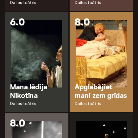
Dailes teātris
Dailes teātris
6.0
8.0
Mana lēdija
Apglabājiet
Nikotīna
mani zem grīdas
Dailes teātris
Dailes teātris
8.0