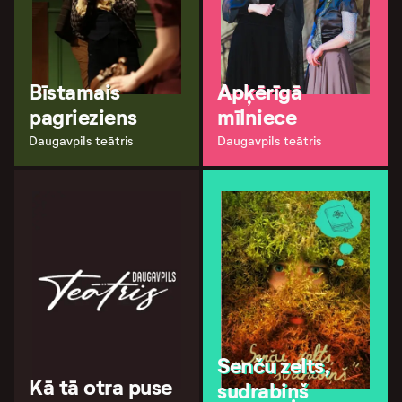
Bīstamais
Apķērīgā
pagrieziens
mīlniece
Daugavpils teātris
Daugavpils teātris
Senču zelts,
Kā tā otra puse
sudrabiņš