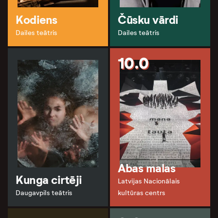
Kodiens
Čūsku vārdi
Dailes teātris
Dailes teātris
10.0
Abas malas
Kunga cirtēji
Latvijas Nacionālais
Daugavpils teātris
kultūras centrs