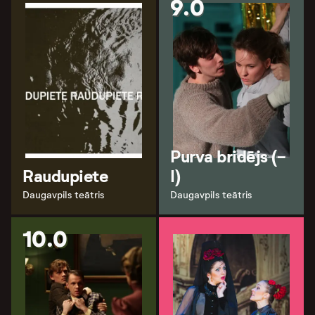
9.0
Purva bridējs (-
Raudupiete
I)
Daugavpils teātris
Daugavpils teātris
10.0