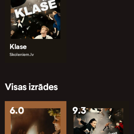
Klase
Skoleniem.lv
Visas izrādes
6.0
9.3