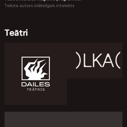
Teksta autors mākslīgais intelekts
Teātri