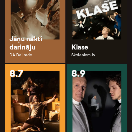
Jāņu nakti
darināju
Klase
DA Daiļrade
Skoleniem.lv
8.7
8.9