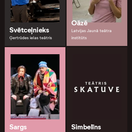
Oāzē
Svētceļnieks
Latvijas Jaunā teātra
Ģertrūdes ielas teātris
institūts
Sargs
Simbelīns