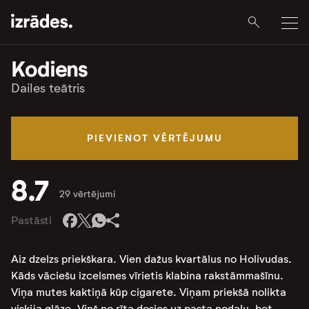
Kodiens
Dailes teātris
PIEVIENOT VĒRTĒJUMU
8.7
29 vērtējumi
Pastāsti
Aiz dzelzs priekškara. Vien dažus kvartālus no Holivudas.
Kāds vāciešu izcelsmes vīrietis klabina rakstāmmašīnu.
Viņa mutes kaktiņā kūp cigarete. Viņam priekšā nolikta
viskija glāze. Viņš no rīta dosies uz pasta nodaļu, bet