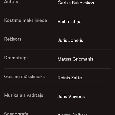
Autors
Čarlzs Bukovskos
Kostīmu māksliniece
Baiba Litiņa
Režisors
Juris Jonelis
Dramaturgs
Matīss Gricmanis
Gaismu mākslinieks
Reinis Zalte
Muzikālais vadītājs
Juris Vaivods
Scenogrāfe