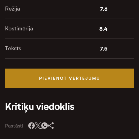
Režija
7.6
Kostimērija
8.4
Teksts
7.5
PIEVIENOT VĒRTĒJUMU
Kritiķu viedoklis
Pastāsti