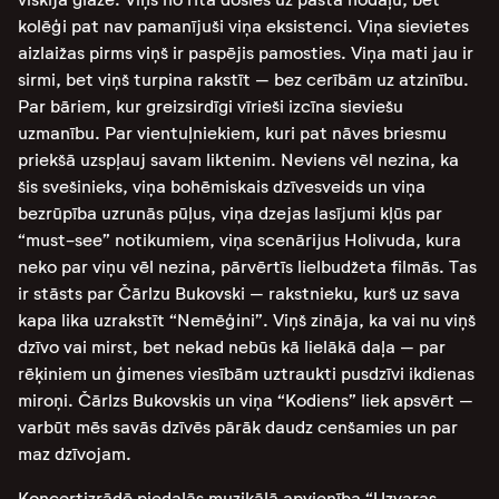
kolēģi pat nav pamanījuši viņa eksistenci. Viņa sievietes
aizlaižas pirms viņš ir paspējis pamosties. Viņa mati jau ir
sirmi, bet viņš turpina rakstīt – bez cerībām uz atzinību.
Par bāriem, kur greizsirdīgi vīrieši izcīna sieviešu
uzmanību. Par vientuļniekiem, kuri pat nāves briesmu
priekšā uzspļauj savam liktenim. Neviens vēl nezina, ka
šis svešinieks, viņa bohēmiskais dzīvesveids un viņa
bezrūpība uzrunās pūļus, viņa dzejas lasījumi kļūs par
“must-see” notikumiem, viņa scenārijus Holivuda, kura
neko par viņu vēl nezina, pārvērtīs lielbudžeta filmās. Tas
ir stāsts par Čārlzu Bukovski – rakstnieku, kurš uz sava
kapa lika uzrakstīt “Nemēģini”. Viņš zināja, ka vai nu viņš
dzīvo vai mirst, bet nekad nebūs kā lielākā daļa – par
rēķiniem un ģimenes viesībām uztraukti pusdzīvi ikdienas
miroņi. Čārlzs Bukovskis un viņa “Kodiens” liek apsvērt –
varbūt mēs savās dzīvēs pārāk daudz cenšamies un par
maz dzīvojam.
Koncertizrādē piedalās muzikālā apvienība “Uzvaras