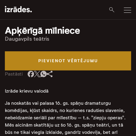
Apķērīgā mīlniece
Daugavpils teātris
PIEVIENOT VĒRTĒJUMU
Pastāsti
Izrāde krievu valodā
Ja noskatās vai palasa 16. gs. spāņu dramaturgu
komēdijas, kļūst skaidrs, no kurienes radušies slavenie,
nebeidzamie seriāli par mīlestību – t.s. "ziepju operas".
Mēs aicinām skatītāju uz šo 16. gs. spāņu teātri, un tā
būs ne tikai viegla izklaide, gandrīz vodeviļa, bet arī