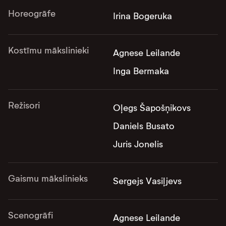
Horeogrāfe
Irina Bogeruka
Kostīmu mākslinieki
Agnese Leilande
Inga Bermaka
Režisori
Oļegs Šapošņikovs
Daniels Busato
Juris Jonelis
Gaismu mākslinieks
Sergejs Vasiļjevs
Scenogrāfi
Agnese Leilande