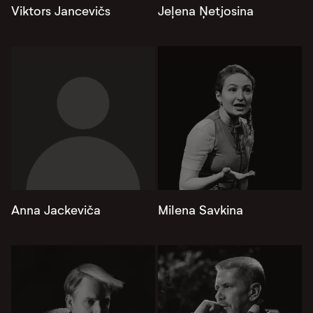
Viktors Jancevičs
Jeļena Ņetjosina
Anna Jackeviča
Milena Savkina