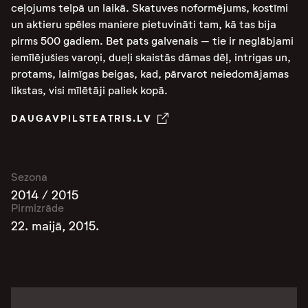
ceļojums telpā un laikā. Skatuves noformējums, kostīmi
un aktieru spēles maniere pietuvināti tam, kā tas bija
pirms 500 gadiem. Bet pats galvenais – tie ir neglābjami
iemīlējušies varoņi, dueļi skaistās dāmas dēļ, intrigas un,
protams, laimīgas beigas, kad, pārvarot neiedomājamas
likstas, visi mīlētāji paliek kopā.
DAUGAVPILSTEATRIS.LV
Sezona
2014 / 2015
Pirmizrāde
22. maijā, 2015.