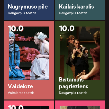
Nūgrymušõ pile
Kailais karalis
Daugavpils teātris
Daugavpils teātris
10.0
10.0
Bīstamais
Vaidelote
pagrieziens
Valmieras teātris
Daugavpils teātris
10.0