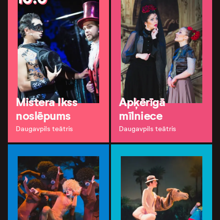
Mistera Ikss
Apķērīgā
noslēpums
mīlniece
Daugavpils teātris
Daugavpils teātris