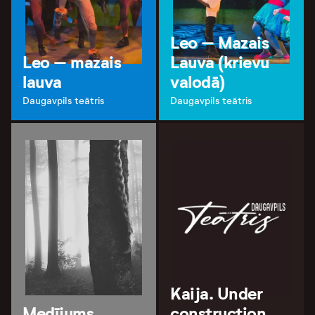
Leo – Mazais
Leo – mazais
Lauva (krievu
lauva
valodā)
Daugavpils teātris
Daugavpils teātris
Kaija. Under
Medījums
construction