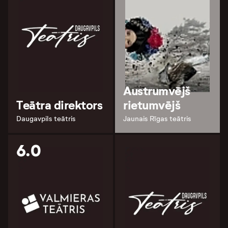
Austrumvējš
Teātra direktors
rietumvējš
Daugavpils teātris
Jaunais Rīgas teātris
6.0