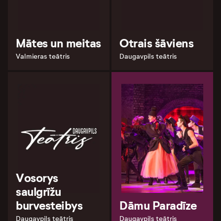
Mātes un meitas
Otrais šāviens
Valmieras teātris
Daugavpils teātris
Vosorys
saulgrīžu
burvesteibys
Dāmu Paradīze
Daugavpils teātris
Daugavpils teātris