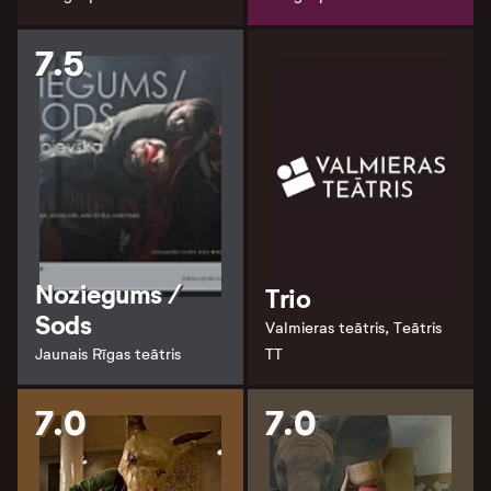
7.5
Noziegums /
Trio
Sods
Valmieras teātris, Teātris
Jaunais Rīgas teātris
TT
7.0
7.0