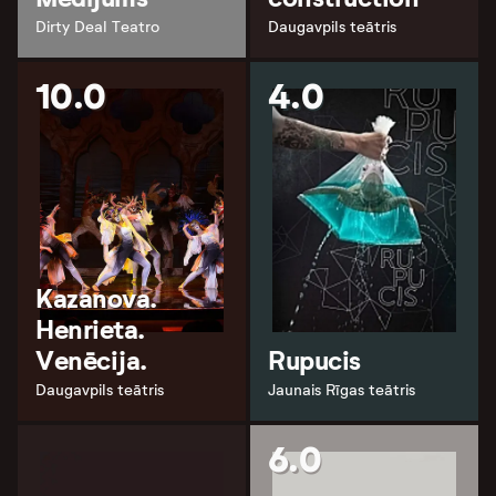
Dirty Deal Teatro
Daugavpils teātris
10.0
4.0
Kazanova.
Henrieta.
Venēcija.
Rupucis
Daugavpils teātris
Jaunais Rīgas teātris
6.0