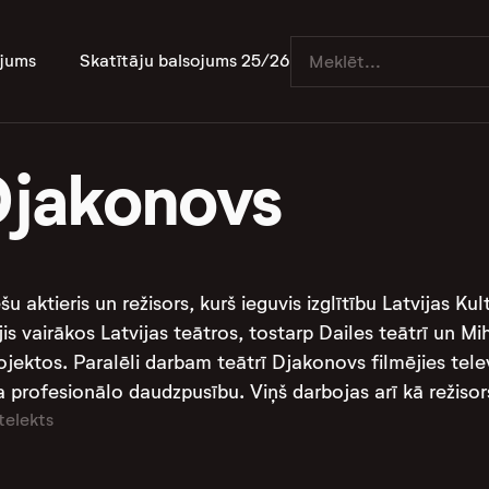
jums
Skatītāju balsojums 25/26
 Djakonovs
ešu aktieris un režisors, kurš ieguvis izglītību Latvijas K
jis vairākos Latvijas teātros, tostarp Dailes teātrī un Mi
jektos. Paralēli darbam teātrī Djakonovs filmējies televī
a profesionālo daudzpusību. Viņš darbojas arī kā režiso
telekts