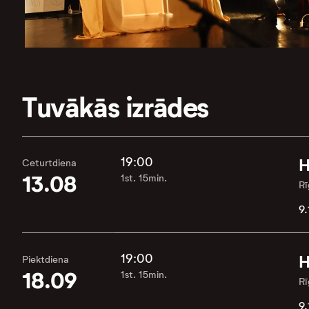
Tuvākās izrādes
19:00
H
Ceturtdiena
13.08
1st. 15min.
Rī
9.
19:00
H
Piektdiena
18.09
1st. 15min.
Rī
9.