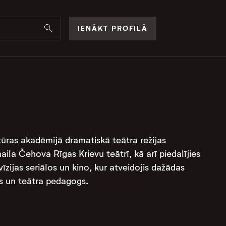
IENĀKT PROFILĀ
ultūras akadēmijā dramatiskā teātra režijas
haila Čehova Rīgas Krievu teātrī, kā arī piedalījies
zijas seriālos un kino, kur atveidojis dažādas
rs un teātra pedagogs.