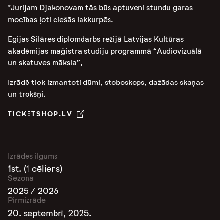
*Jurijam Djakonovam tās būs aptuveni stundu garas
mocības ļoti ciešās lakkurpēs.
Egijas Silāres
diplomdarbs režijā
Latvijas Kultūras
akadēmijas maģistra studiju programmā “Audiovizuālā
un skatuves māksla”,
Izrādē tiek izmantoti dūmi, stoboskops, dažādas skaņas
un trokšņi.
TICKETSHOP.LV
Izrādes ilgums
1st. (1 cēliens)
Sezona
2025 / 2026
Pirmizrāde
20. septembrī, 2025.