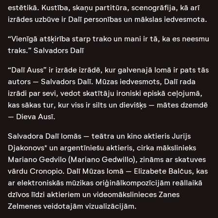
estētikā. Kustība, skaņu partitūra, scenogrāfija, kā arī
izrādes uzbūve ir Dalī personības un mākslas iedvesmota.
“Vienīgā atšķirība starp trako un mani ir tā, ka es neesmu
traks.” Salvadors Dalī
“Dalī Auss” ir izrāde izrādē, kur galvenajā lomā ir pats tās
autors – Salvadors Dalī. Mūzas iedvesmots, Dalī rada
izrādi par sevi, vedot skatītāju ironiski episkā ceļojumā,
kas sākas tur, kur viss ir silts un dievišķs – mātes dzemdē
– Dieva Ausī.
Salvadora Dalī lomās – teātra un kino aktieris Jurijs
Djakonovs* un argentīniešu aktieris, cirka mākslinieks
Mariano Gedvilo (Mariano Gedwillo), zināms ar skatuves
vārdu Cronopio. Dalī Mūzas lomā – Elizabete Balčus, kas
ar elektroniskās mūzikas oriģinālkompozīcijām reāllaikā
dzīvos līdzi aktieriem un videomākslinieces Zanes
Zelmenes veidotajām vizualizācijām.