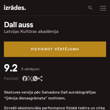
Dalī auss
Latvijas Kultūras akadēmija
PIEVIENOT VĒRTĒJUMU
9.2
5 vērtējumi
Pastāsti
Skatuves versija pēc Salvadora Dalī autobiogrāfijas
“Ģēnija dienasgrāmata” motīviem.
Sirreāli eksistenciāla performance
fiziskā teātra un cirka