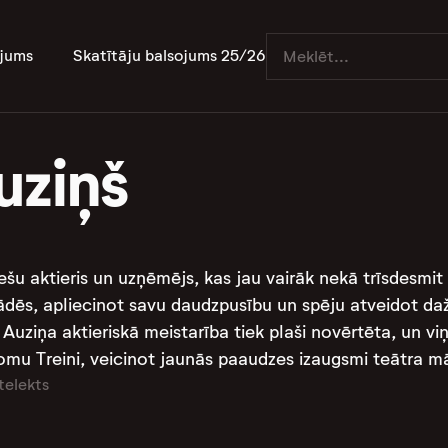
jums
Skatītāju balsojums 25/26
uziņš
tviešu aktieris un uzņēmējs, kas jau vairāk nekā trīsdesmit
ādēs, apliecinot savu daudzpusību un spēju atveidot da
 Auziņa aktieriskā meistarība tiek plaši novērtēta, un vi
mu Treini, veicinot jaunās paaudzes izaugsmi teātra mā
telekts