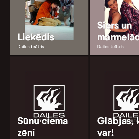
Siers un
Liekēdis
marmelā
Dailes teātris
Dailes teātris
Sūnu ciema
Glābjas, 
zēni
var!