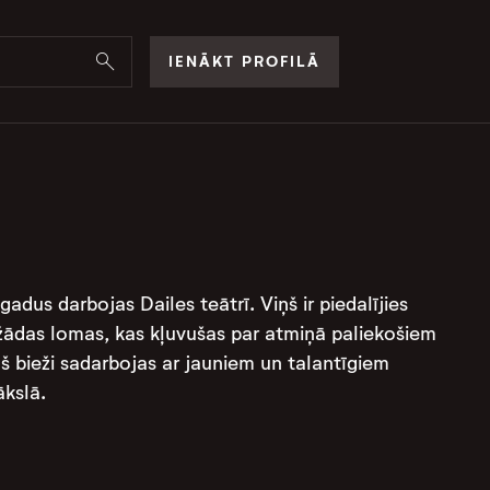
IENĀKT PROFILĀ
 gadus darbojas Dailes teātrī. Viņš ir piedalījies
žādas lomas, kas kļuvušas par atmiņā paliekošiem
ņš bieži sadarbojas ar jauniem un talantīgiem
kslā​.