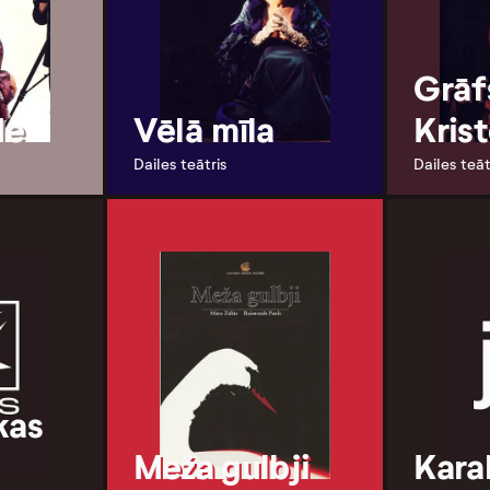
Grāf
de
Vēlā mīla
Kris
Dailes teātris
Dailes teāt
kas
Meža gulbji
Karal