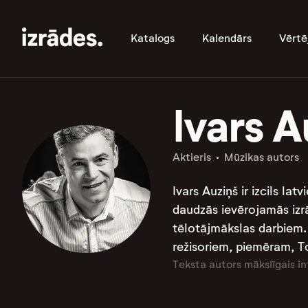
Katalogs
Kalendārs
Vērtē
Ivars A
Aktieris
Mūzikas autors
Ivars Auziņš ir izcils la
daudzās ievērojamās izr
tēlotājmākslas darbiem​.
režisoriem, piemēram, To
Teksta autors mākslīgais in