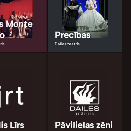
s Monte
to
Precības
ris
Dailes teātris
is Līrs
Pāvilielas zēni