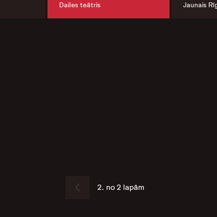
Dailes teātris
Jaunais Rī
2. no 2 lapām