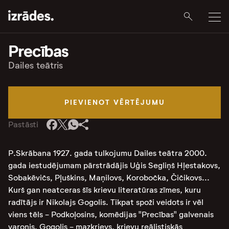
Precības
Dailes teātris
PIEVIENOT VĒRTĒJUMU
Pastāsti
P.Skrābana 1927. gada tulkojumu Dailes teātra 2000.
gada iestudējumam pārstrādājis Uģis Segliņš Hļestakovs,
Sobakēvičs, Pļuškins, Maņilovs, Korobočka, Čičikovs...
Kurš gan neatceras šīs krievu literatūras zīmes, kuru
radītājs ir Nikolajs Gogolis. Tikpat spoži veidots ir vēl
viens tēls - Podkoļosins, komēdijas "Precības" galvenais
varonis. Gogolis - mazkrievs, krievu reālistiskās