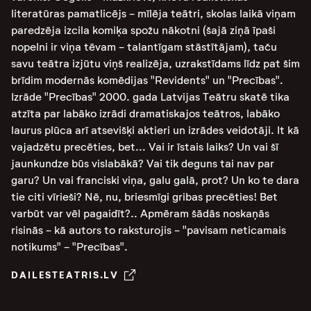
literatūras pamatlicējs - mīlēja teātri, skolas laikā viņam
paredzēja izcila komiķa spožu nākotni (šajā ziņā īpaši
nopelni ir viņa tēvam - talantīgam stāstītājam), taču
savu teātra izjūtu viņš realizēja, uzrakstīdams līdz pat šim
brīdim modernās komēdijas "Revidents" un "Precības".
Izrāde "Precības" 2000. gada Latvijas Teātru skatē tika
atzīta par labāko izrādi dramatiskajos teātros, labāko
laurus plūca arī atsevišķi aktieri un izrādes veidotāji. It kā
vajadzētu precēties, bet... Vai ir īstais laiks? Un vai šī
jaunkundze būs vislabākā? Vai tik deguns tai nav par
garu? Un vai franciski viņa, galu galā, prot? Un ko te dara
tie citi vīrieši? Nē, nu, briesmīgi gribas precēties! Bet
varbūt var vēl pagaidīt?.. Apmēram šādās noskaņās
risinās - kā autors to raksturojis - "pavisam neticamais
notikums" - "Precības".
DAILESTEATRIS.LV