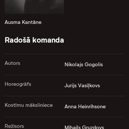
Ausma Kantāne
Radošā komanda
Autors
Nikolajs Gogolis
Horeogrāfs
Jurijs Vasiļkovs
Kostīmu māksliniece
Anna Heinrihsone
Režisors
Mihails Gruzdovs