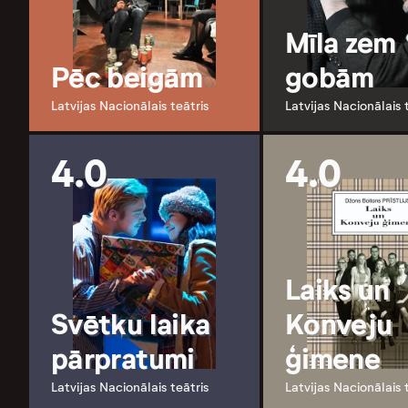
Mīla zem
Pēc beigām
gobām
Latvijas Nacionālais teātris
Latvijas Nacionālais 
4.0
4.0
Laiks un
Svētku laika
Konveju
pārpratumi
ģimene
Latvijas Nacionālais teātris
Latvijas Nacionālais 