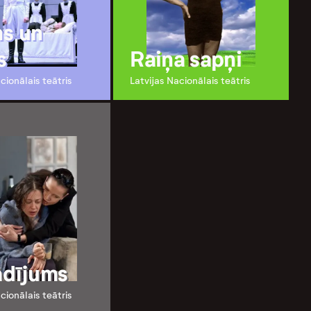
s un
s
Raiņa sapņi
cionālais teātris
Latvijas Nacionālais teātris
ādījums
cionālais teātris