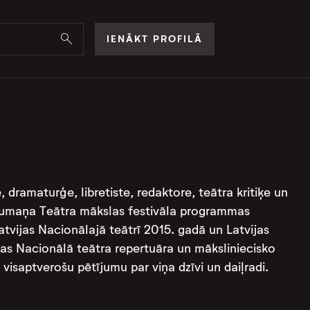
IENĀKT PROFILĀ
, dramaturģe, libretiste, redaktore, teātra kritiķe un
 Blaumaņa Teātra mākslas festivāla programmas
Latvijas Nacionālajā teātrī 2015. gadā un Latvijas
as Nacionālā teātra repertuāra un māksliniecisko
 visaptverošu pētījumu par viņa dzīvi un daiļradi.