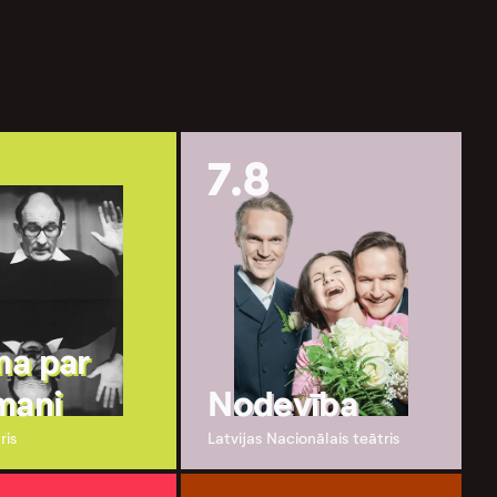
7.8
a par
mani
Nodevība
ris
Latvijas Nacionālais teātris