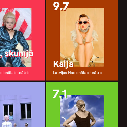
9.7
ā, skumjā
Kaija
cionālais teātris
Latvijas Nacionālais teātris
7.1