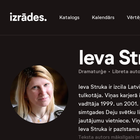
Katalogs
Kalendārs
Vērtē
Ieva S
Dramaturģe
Libreta aut
Ieva Struka ir izcila Lat
tulkotāja. Viņas karjerā
vadītāja 1999. un 2001. 
simtgades Deju svētku l
jautājumu vietniece. Viņa
Ieva Struka ir pazīstama a
Teksta autors mākslīgais in