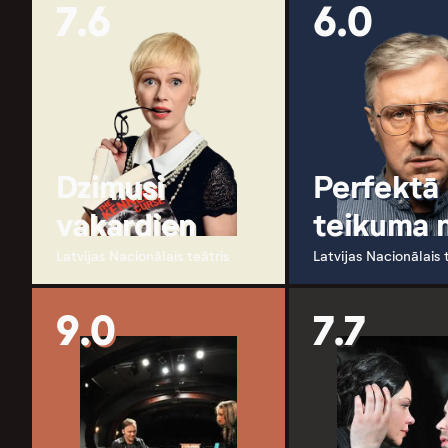
7.6
6.0
Dzimusi
Perfektā
vakardien
teikuma 
Latvijas Nacionālais teātris
Latvijas Nacionālais 
9.0
7.7