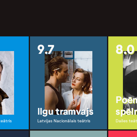
9.7
8.0
Poēm
Ilgu tramvajs
spēl
teātris
Latvijas Nacionālais teātris
Dailes teāt