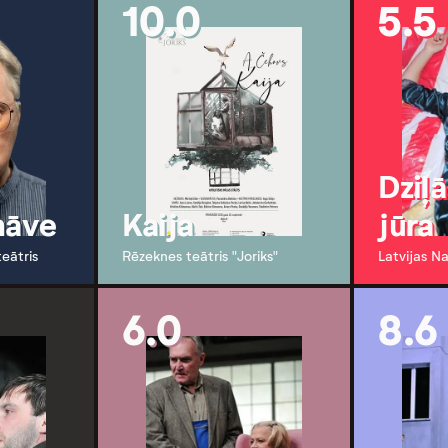
10.0
5.5
Dziļ
nāve
Kaija
jūra
teātris
Rēzeknes teātris "Joriks"
Latvijas Na
6.0
8.6