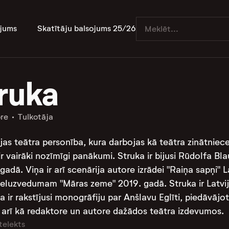
jums
Skatītāju balsojums 25/26
truka
ore
Tulkotāja
vijas teātra personība, kura darbojas kā teātra zinātniece
 ir vairāki nozīmīgi panākumi. Struka ir bijusi Rūdolfa
gadā. Viņa ir arī scenārija autore izrādei "Raiņa sapņi" 
ieluzvedumam "Māras zeme" 2019. gadā. Struka ir Latvij
 ir rakstījusi monogrāfiju par Anšlavu Eglīti, piedāvājot
rī kā redaktore un autore dažādos teātra izdevumos​​​​​​​​.
telekts