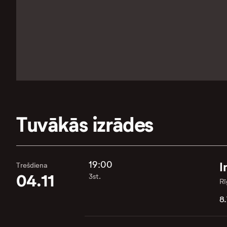
Tuvākās izrādes
19:00
I
Trešdiena
04.11
3st.
Rī
8.