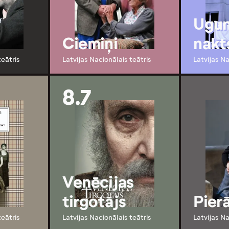
Ugun
Ciemiņi
nakt
teātris
Latvijas Nacionālais teātris
Latvijas Na
8.7
Venēcijas
tirgotājs
Pier
teātris
Latvijas Nacionālais teātris
Latvijas Na