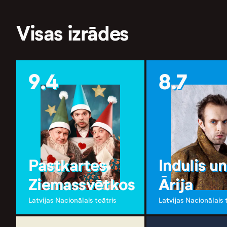
Visas izrādes
9.4
8.7
Pastkartes
Indulis un
Ziemassvētkos
Ārija
Latvijas Nacionālais teātris
Latvijas Nacionālais 