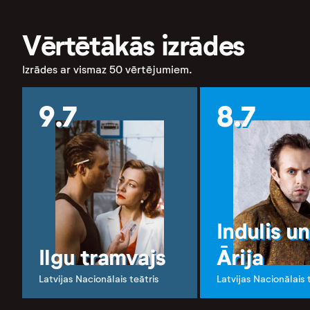
Vērtētākās izrādes
Izrādes ar vismaz 50 vērtējumiem.
9.7
8.7
Indulis un
Ilgu tramvajs
Ārija
Latvijas Nacionālais teātris
Latvijas Nacionālais 