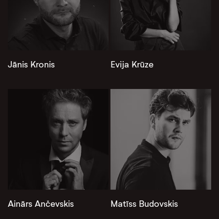
Jānis Kronis
Evija Krūze
Ainārs Ančevskis
Matīss Budovskis