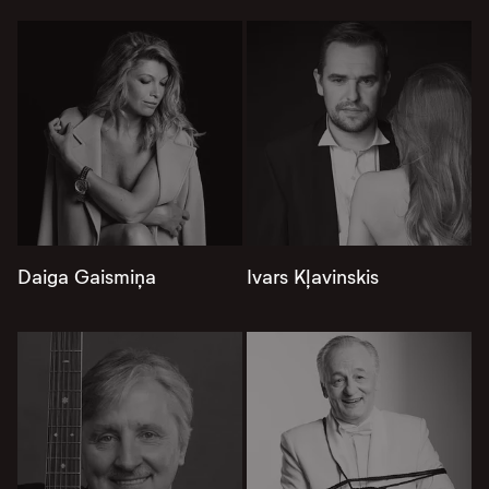
Daiga Gaismiņa
Ivars Kļavinskis