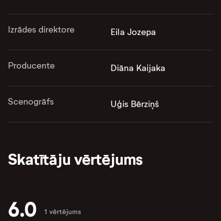
Izrādes direktore
Eila Jozepa
Producente
Diāna Kaijaka
Scenogrāfs
Uģis Bērziņš
Skatītāju vērtējums
6.0
1 vērtējums