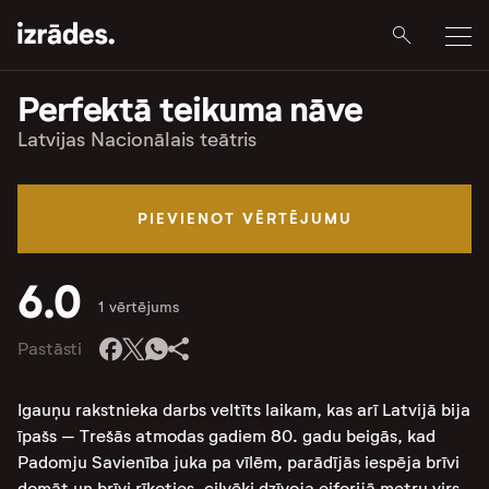
Perfektā teikuma nāve
Latvijas Nacionālais teātris
PIEVIENOT VĒRTĒJUMU
6.0
1 vērtējums
Pastāsti
Igauņu rakstnieka darbs veltīts laikam, kas arī Latvijā bija
īpašs – Trešās atmodas gadiem 80. gadu beigās, kad
Padomju Savienība juka pa vīlēm, parādījās iespēja brīvi
domāt un brīvi rīkoties, cilvēki dzīvoja eiforijā metru virs