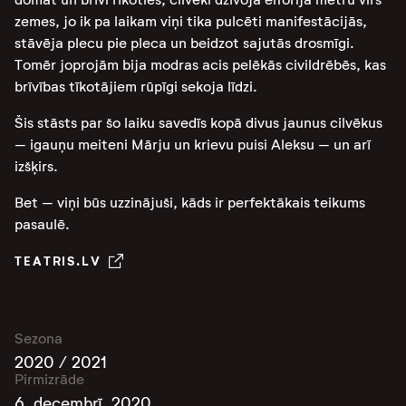
zemes, jo ik pa laikam viņi tika pulcēti manifestācijās,
stāvēja plecu pie pleca un beidzot sajutās drosmīgi.
Tomēr joprojām bija modras acis pelēkās civildrēbēs, kas
brīvības tīkotājiem rūpīgi sekoja līdzi.
Šis stāsts par šo laiku savedīs kopā divus jaunus cilvēkus
– igauņu meiteni Mārju un krievu puisi Aleksu – un arī
izšķirs.
Bet – viņi būs uzzinājuši, kāds ir perfektākais teikums
pasaulē.
TEATRIS.LV
Sezona
2020 / 2021
Pirmizrāde
6. decembrī, 2020.