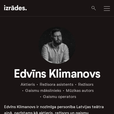
Edvīns Klimanovs
Aktieris
Režisora asistents
Režisors
Gaismu mākslinieks
Mūzikas autors
Gaismu operators
Edvīns Klimanovs ir nozīmīga personība Latvijas teātra
ainā, pazīstams kā aktieris, režisors un gaismu