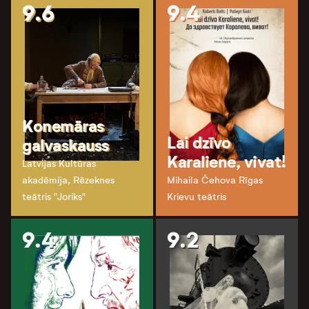
9.6
9.4
Konemāras
Lai dzīvo
galvaskauss
Karaliene, vivat!
Latvijas Kultūras
akadēmija, Rēzeknes
Mihaila Čehova Rīgas
teātris "Joriks"
Krievu teātris
9.4
9.2