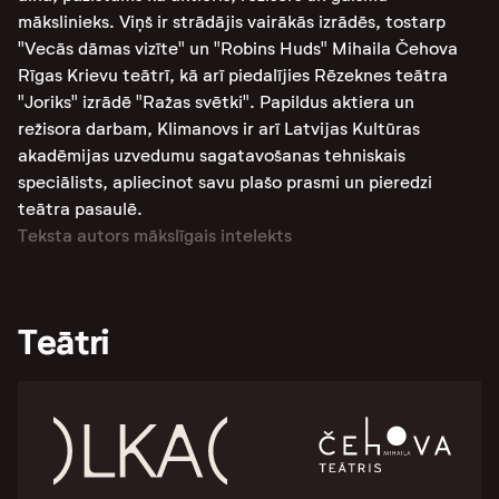
mākslinieks. Viņš ir strādājis vairākās izrādēs, tostarp
"Vecās dāmas vizīte" un "Robins Huds" Mihaila Čehova
Rīgas Krievu teātrī, kā arī piedalījies Rēzeknes teātra
"Joriks" izrādē "Ražas svētki". Papildus aktiera un
režisora darbam, Klimanovs ir arī Latvijas Kultūras
akadēmijas uzvedumu sagatavošanas tehniskais
speciālists, apliecinot savu plašo prasmi un pieredzi
teātra pasaulē.
Teksta autors mākslīgais intelekts
Teātri