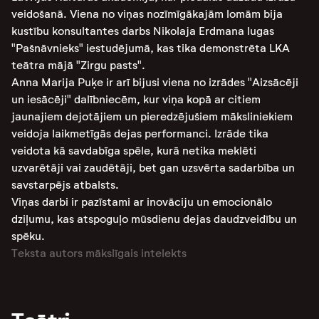
veidošanā. Viena no viņas nozīmīgākajām lomām bija
kustību konsultantes darbs Nikolaja Erdmana lugas
"Pašnāvnieks" iestudējumā, kas tika demonstrēta LKA
teātra mājā "Zirgu pasts"​.
Anna Marija Puķe ir arī bijusi viena no izrādes "Aizsācēji
un iesācēji" dalībniecēm, kur viņa kopā ar citiem
jaunajiem dejotājiem un pieredzējušiem māksliniekiem
veidoja laikmetīgās dejas performanci. Izrāde tika
veidota kā savdabīga spēle, kurā netika meklēti
uzvarētāji vai zaudētāji, bet gan uzsvērta sadarbība un
savstarpējs atbalsts​.
Viņas darbi ir pazīstami ar inovāciju un emocionālo
dziļumu, kas atspoguļo mūsdienu dejas daudzveidību un
spēku​.
Teksta autors mākslīgais intelekts