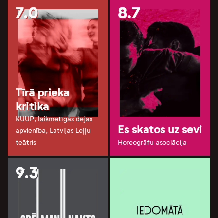
7.0
8.7
Tīrā prieka
kritika
KUUP, laikmetīgās dejas
Es skatos uz sevi
apvienība, Latvijas Leļļu
teātris
Horeogrāfu asociācija
9.3