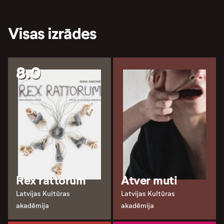
Visas izrādes
8.0
Rex rattorum
Atver muti
Latvijas Kultūras
Latvijas Kultūras
akadēmija
akadēmija