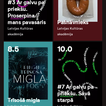
#3 Ar galvu pa
priekšu.
Proserpina/
mans pavasaris
Pašnāvnieks
Latvijas Kultūras
Latvijas Kultūras
akadēmija
akadēmija
8.5
10.0
#7 Ar galvu pa
priekšu. Savā
Trīsošā migla
starpā