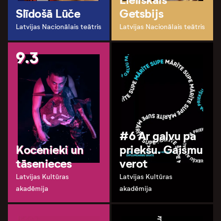
Slīdošā Lūče
Getsbijs
Latvijas Nacionālais teātris
Latvijas Nacionālais teātris
9.3
#6 Ar galvu pa
Kocenieki un
priekšu. Gaismu
tāsenieces
verot
Latvijas Kultūras
Latvijas Kultūras
akadēmija
akadēmija