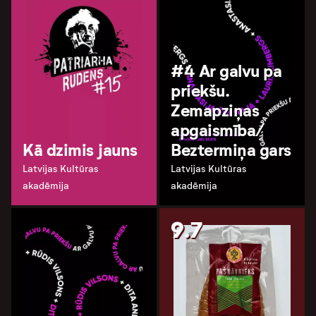
#4 Ar galvu pa
priekšu.
Zemapziņas
apgaismība/
Kā dzimis jauns
Beztermiņa gars
Latvijas Kultūras
Latvijas Kultūras
akadēmija
akadēmija
9.7