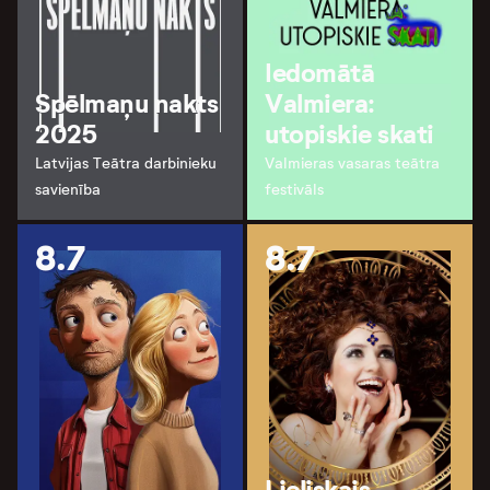
Iedomātā
Spēlmaņu nakts
Valmiera:
2025
utopiskie skati
Latvijas Teātra darbinieku
Valmieras vasaras teātra
savienība
festivāls
8.7
8.7
Lieliskais