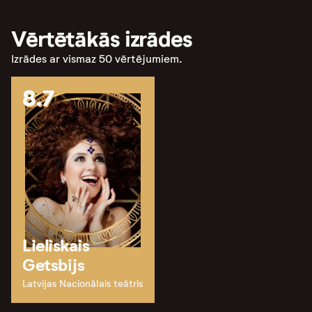
Vērtētākās izrādes
Izrādes ar vismaz 50 vērtējumiem.
8.7
Lieliskais
Getsbijs
Latvijas Nacionālais teātris