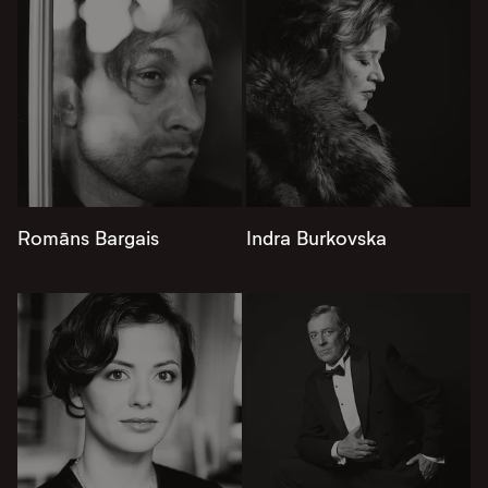
Romāns Bargais
Indra Burkovska