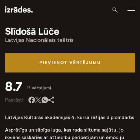
Slīdošā Lūče
Latvijas Nacionālais teātris
PIEVIENOT VĒRTĒJUMU
8.7
11 vērtējumi
Pastāsti
Latvijas Kultūras akadēmijas 4. kursa režijas diplomdarbs
Asprātīga un sāpīga luga, kas rada siltuma sajūtu, jo
ikviens saskāries ar attiecību peripetijām un emociju