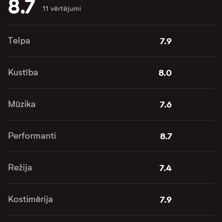
8.7
11 vērtējumi
Telpa
7.9
Kustība
8.0
Mūzika
7.6
Performanti
8.7
Režija
7.4
Kostimērija
7.9