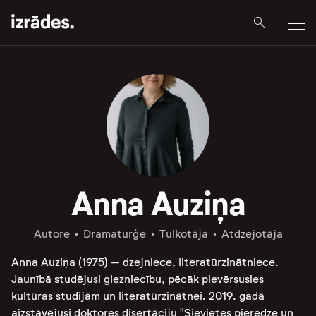
Anna Auziņa
Autore
Dramaturģe
Tulkotāja
Atdzejotāja
Anna Auziņa (1975) – dzejniece, literatūrzinātniece.
Jaunībā studējusi glezniecību, pēcāk pievērsusies
kultūras studijām un literatūrzinātnei. 2019. gadā
aizstāvējusi doktores disertāciju "Sievietes pieredze un