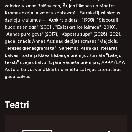
valoda: Vizmas Belševicas, Ārijas Elksnes un Montas
Kromas dzeja laikmeta kontekstā". Sarakstījusi piecus
dzejoļu krājumus – "Atšķirtie dārzi" (1995), "Slēpotāji
bučojas sniegā" (2001), "Es izskatījos laimīga" (2010),
"Annas pūra govs" (2017), "Kāpostu zupa" (2025). 2021.
gadā iznācis Annas Auziņas debijas romāns "Mājoklis.
Terēzes dienasgrāmata". Saņēmusi vairākas literārās
balvas, tostarp Klāva Elsberga prēmiju, žurnāla "Latvju
teksti" dzejas balvu, Ojāra Vācieša prēmijas, AKKA/LAA
Autora balvu, vairākkārt nominēta Latvijas Literatūras
gada balvai.
Teātri