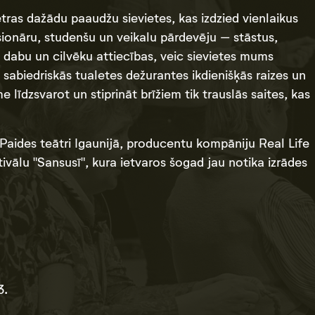
tras dažādu paaudžu sievietes, kas izdzied vienlaikus
sionāru, studenšu un veikalu pārdevēju – stāstus,
 dabu un cilvēku attiecības, veic sievietes mums
 sabiedriskās tualetes dežurantes ikdienišķās raizes un
 līdzsvarot un stiprināt brīžiem tik trauslās saites, kas
 Paides teātri Igaunijā, producentu kompāniju Real Life
vālu "Sansusī", kura ietvaros šogad jau notika izrādes
3.