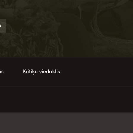
4
ms
Kritiķu viedoklis