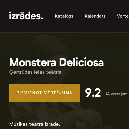
Katalogs
Kalendārs
Vērtē
Monstera Deliciosa
Ģertrūdes ielas teātris
9.2
PIEVIENOT VĒRTĒJUMU
14 vērtējumi
Mūzikas teātra izrāde.