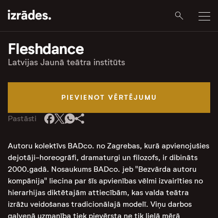
Fleshdance
Latvijas Jaunā teātra institūts
PIEVIENOT VĒRTĒJUMU
Pastāsti
Autoru kolektīvs BADco. no Zagrebas, kurā apvienojušies
dejotāji-horeogrāfi, dramaturgi un filozofs, ir dibināts
2000.gadā. Nosaukums BADco. jeb "Bezvārda autoru
kompānija" liecina par šīs apvienības vēlmi izvairīties no
hierarhijas diktētajām attiecībām, kas valda teātra
izrāžu veidošanas tradicionālajā modelī. Viņu darbos
galvenā uzmanība tiek pievērsta ne tik lielā mērā