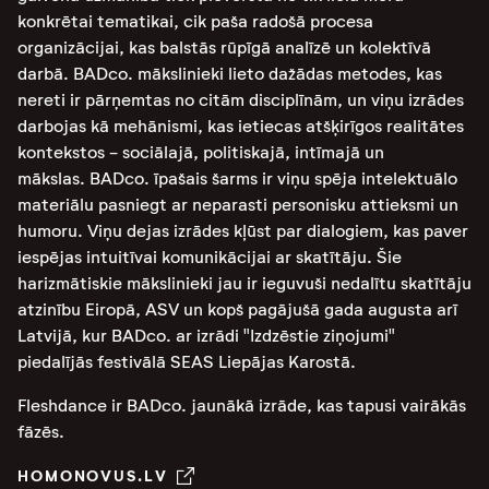
konkrētai tematikai, cik paša radošā procesa
organizācijai, kas balstās rūpīgā analīzē un kolektīvā
darbā. BADco. mākslinieki lieto dažādas metodes, kas
nereti ir pārņemtas no citām disciplīnām, un viņu izrādes
darbojas kā mehānismi, kas ietiecas atšķirīgos realitātes
kontekstos - sociālajā, politiskajā, intīmajā un
mākslas. BADco. īpašais šarms ir viņu spēja intelektuālo
materiālu pasniegt ar neparasti personisku attieksmi un
humoru. Viņu dejas izrādes kļūst par dialogiem, kas paver
iespējas intuitīvai komunikācijai ar skatītāju. Šie
harizmātiskie mākslinieki jau ir ieguvuši nedalītu skatītāju
atzinību Eiropā, ASV un kopš pagājušā gada augusta arī
Latvijā, kur BADco. ar izrādi "Izdzēstie ziņojumi"
piedalījās festivālā SEAS Liepājas Karostā.
Fleshdance ir BADco. jaunākā izrāde, kas tapusi vairākās
fāzēs.
HOMONOVUS.LV