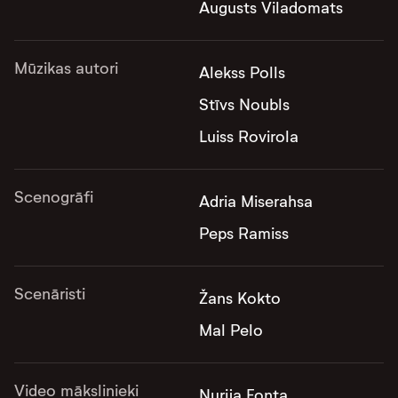
Augusts Viladomats
Mūzikas autori
Alekss Polls
Stīvs Noubls
Luiss Rovirola
Scenogrāfi
Adria Miserahsa
Peps Ramiss
Scenāristi
Žans Kokto
Mal Pelo
Video mākslinieki
Nurija Fonta