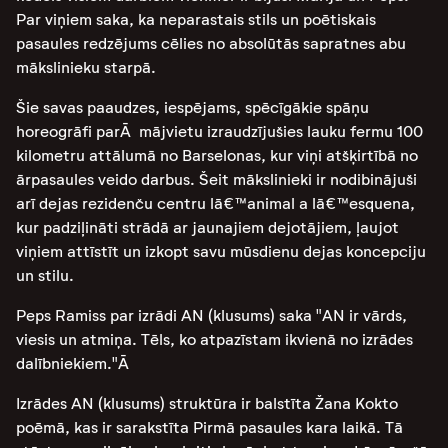
Par viņiem saka, ka neparastais stils un poētiskais
pasaules redzējums cēlies no absolūtās sapratnes abu
mākslinieku starpā.
Šie savas paaudzes, iespējams, spēcīgākie spāņu
horeogrāfi parĀ mājvietu izraudzījušies lauku fermu 100
kilometru attālumā no Barselonas, kur viņi atšķirtībā no
ārpasaules veido darbus. Šeit mākslinieki ir nodibinājuši
arī dejas rezidenču centru lā€™animal a lā€™esquena,
kur padziļināti strādā ar jaunajiem dejotājiem, ļaujot
viņiem attīstīt un izkopt savu mūsdienu dejas koncepciju
un stilu.
Peps Ramiss par izrādi AN (klusums) saka "AN ir vārds,
viesis un atmiņa. Tēls, ko atpazīstam ikvienā no izrādes
dalībniekiem."Ā
Izrādes AN (klusums) struktūra ir balstīta Žana Kokto
poēmā, kas ir sarakstīta Pirmā pasaules kara laikā. Tā