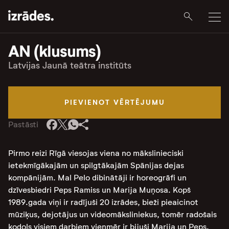
AN (klusums)
Latvijas Jaunā teātra institūts
PIEVIENOT VĒRTĒJUMU
Pastāsti
Pirmo reizi Rīgā viesojas viena no mākslinieciski
ietekmīgākajām un spilgtākajām Spānijas dejas
kompānijām. Mal Pelo dibinātāji ir horeogrāfi un
dzīvesbiedri Peps Ramiss un Marija Muņosa. Kopš
1989.gada viņi ir radījuši 20 izrādes, bieži pieaicinot
mūziķus, dejotājus un videomāksliniekus, tomēr radošais
kodols visiem darbiem vienmēr ir bijuši Marija un Peps.