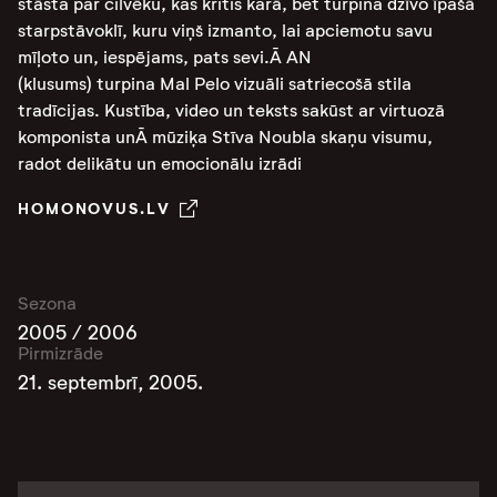
stāsta par cilvēku, kas kritis karā, bet turpina dzīvo īpašā
starpstāvoklī, kuru viņš izmanto, lai apciemotu savu
mīļoto un, iespējams, pats sevi.Ā AN
(klusums) turpina Mal Pelo vizuāli satriecošā stila
tradīcijas. Kustība, video un teksts sakūst ar virtuozā
komponista unĀ mūziķa Stīva Noubla skaņu visumu,
radot delikātu un emocionālu izrādi
HOMONOVUS.LV
Sezona
2005 / 2006
Pirmizrāde
21. septembrī, 2005.