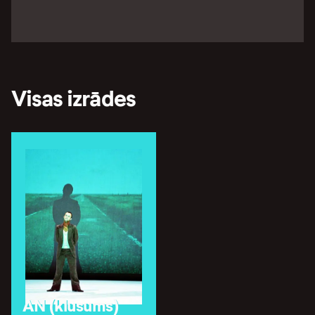
Visas izrādes
AN (klusums)