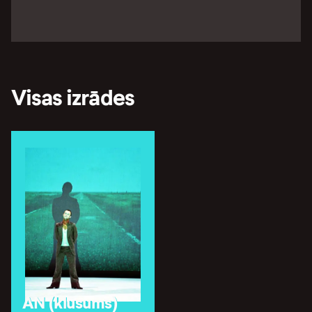
Visas izrādes
AN (klusums)