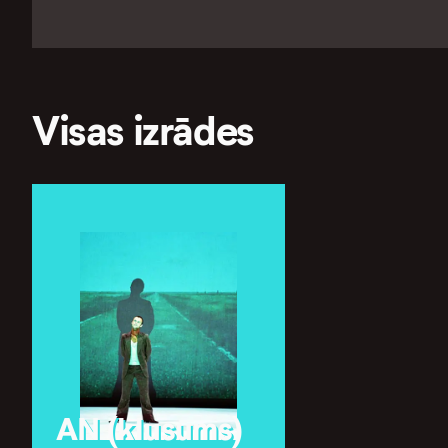
Visas izrādes
AN (klusums)