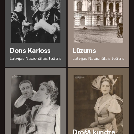
Dons Karloss
Lūzums
Latvijas Nacionālais teātris
Latvijas Nacionālais teātris
Drošā kundze