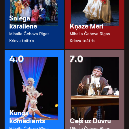
Sniega
karaliene
Kņaze Meri
Mihaila Čehova Rīgas
Mihaila Čehova Rīgas
Krievu teātris
Krievu teātris
4.0
7.0
Kunga
komediants
Ceļš uz Duvru
Mihaila Čehova Rīgas
Mihaila Čehova Rīgas