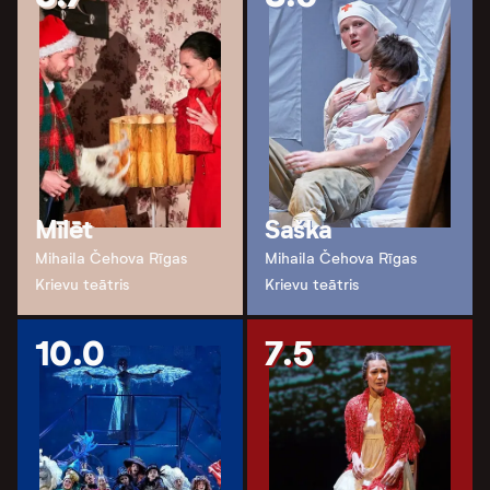
Mīlēt
Saška
Mihaila Čehova Rīgas
Mihaila Čehova Rīgas
Krievu teātris
Krievu teātris
10.0
7.5