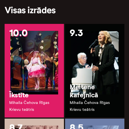
Visas izrādes
10.0
9.3
Meitene
Īkstīte
kafejnīcā
Mihaila Čehova Rīgas
Mihaila Čehova Rīgas
Krievu teātris
Krievu teātris
8.7
8.5