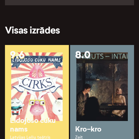
Visas izrādes
9.6
8.0
Lidojošo cūku
nams
Kro-kro
Latvijas Leļļu teātris
Zeit