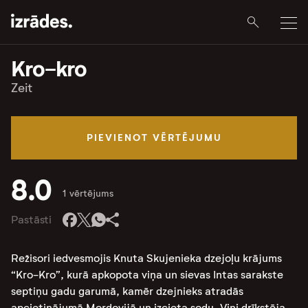
Kro-kro
Zeit
PIEVIENOT VĒRTĒJUMU
8.0
1 vērtējums
Pastāsti
Režisori iedvesmojis Knuta Skujenieka dzejoļu krājums
“Kro-Kro”, kurā apkopota viņa un sievas Intas sarakste
septiņu gadu garumā, kamēr dzejnieks atradās
apcietinājumā Mordovijā un izcieta sodu. Viņi drīkstēja