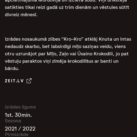
satikties tikai reizi gadā uz trim dienām un vēstules sūtīt
divreiz mēnesī.
Izrādes nosaukumā zilbes “Kro-Kro” atklāj Knuta un Intas
nedaudz skarbo, bet labsirdīgi mīļo saziņas veidu, viens
otru uzrunājot par Mīļo, Zaļo vai Ūsaino Krokodili, jo pat
vēstuļu paraktos viņi zīmēja krokodilīšus ar banti un
bārdu.
ZEIT.LV
Izrādes ilgums
1st. 30min.
Sezona
2021 / 2022
Pirmizrāde