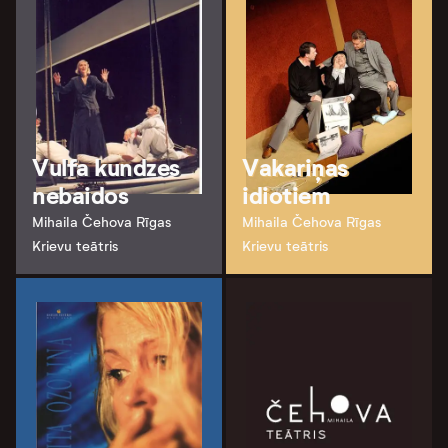
Vulfa kundzes
Vakariņas
nebaidos
idiotiem
Mihaila Čehova Rīgas
Mihaila Čehova Rīgas
Krievu teātris
Krievu teātris