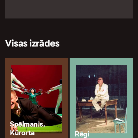
Visas izrādes
Spēlmanis.
Kūrorta
Rēgi