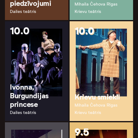
piedzīvojumi
Mihaila Čehova Rīgas
Dailes teātris
Krievu teātris
10.0
10.0
Ivonna,
Burgundijas
Krievu smiekli
princese
Mihaila Čehova Rīgas
Dailes teātris
Krievu teātris
9.5