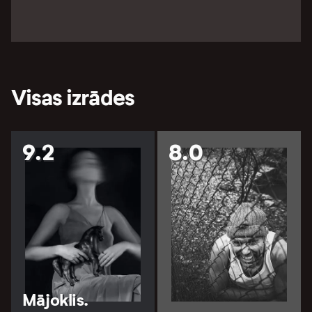
Visas izrādes
9.2
8.0
Mājoklis.