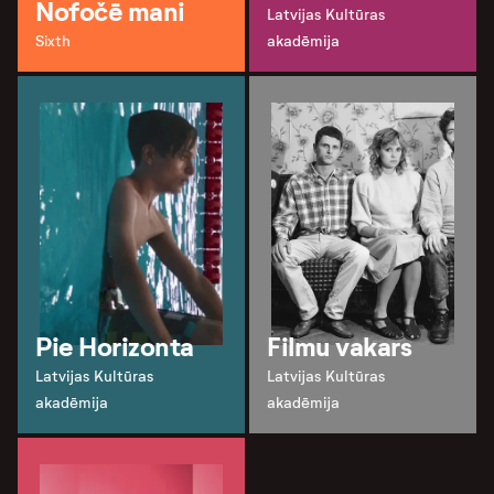
Nofočē mani
Latvijas Kultūras
Sixth
akadēmija
Pie Horizonta
Filmu vakars
Latvijas Kultūras
Latvijas Kultūras
akadēmija
akadēmija