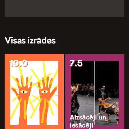
Visas izrādes
10.0
7.5
Aizsācēji un
iesācēji