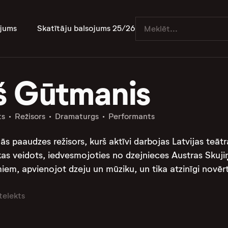
jums
Skatītāju balsojums 25/26
š Gūtmanis
ts
Režisors
Dramaturgs
Performants
ās paaudzes režisors, kurš aktīvi darbojas Latvijas teāt
kas veidots, iedvesmojoties no dzejnieces Austras Skuji
miem, apvienojot dzeju un mūziku, un tika atzinīgi novē
telekts