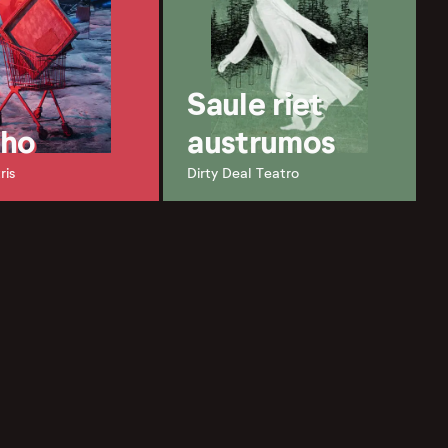
Saule riet
kho
austrumos
ris
Dirty Deal Teatro