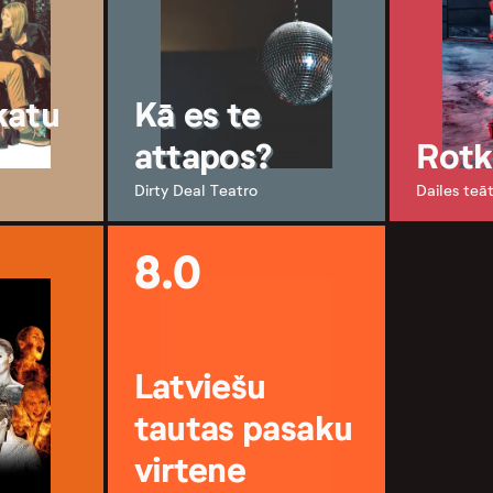
katu
Kā es te
attapos?
Rot
Dirty Deal Teatro
Dailes teāt
8.0
Latviešu
tautas pasaku
virtene