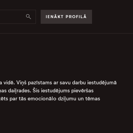
IENĀKT PROFILĀ
ra vidē. Viņš pazīstams ar savu darbu iestudējumā
ņas daiļrades. Šis iestudējums pievēršas
rtēts par tās emocionālo dziļumu un tēmas