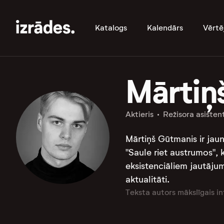
Katalogs
Kalendārs
Vērtē
Mārtiņ
Aktieris
Režisora asisten
Mārtiņš Gūtmanis ir jaun
"Saule riet austrumos", 
eksistenciāliem jautāju
aktualitāti.
Teksta autors mākslīgais in