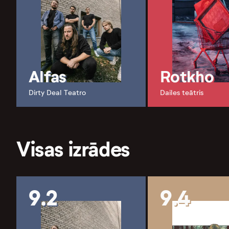
Alfas
Rotkho
Dirty Deal Teatro
Dailes teātris
Visas izrādes
9.2
9.4