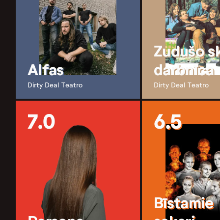
Zudušo s
Alfas
darbnīca
Dirty Deal Teatro
Dirty Deal Teatro
7.0
6.5
Bīstamie