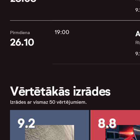
9.
19:00
A
Pirmdiena
26.10
Rī
9.
Vērtētākās izrādes
Izrādes ar vismaz 50 vērtējumiem.
9.2
8.8