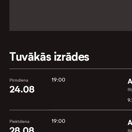
Tuvākās izrādes
19:00
A
Pirmdiena
24.08
Rī
9.
19:00
A
Piektdiena
28.08
Rī